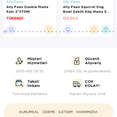
Ally Paws
Ally Paws
Ally Paws Double Mama
Ally Paws Squırrel Dog
Kabı 2*370Ml
Bowl Şekilli Köp.Mama Su
Kabı
TÜKENDİ
133,50
Müşteri
Güvenli
Hizmetleri
Alışveriş
0535 455 06 55
256bit SSL ile güvendesiniz
Taksit
ÇOK
İmkanı
KOLAY!
Tüm Kredi Kartlarına
Toptan Alışveriş Artık
KURUMSAL
ÖDEME
İLETİŞİM
HAKKIMIZDA