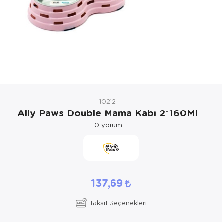
Kedi Yataklar
Köpek Yatakl
10212
Ally Paws Double Mama Kabı 2*160Ml
0
yorum
137,69
Taksit Seçenekleri