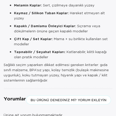
Melamin Kaplar:
Sert, çizilmeye dayanıklı yüzey
Kaymaz / Silikon Taban Kaplar:
Hareket etmeyen alt
yüzey
Kapaklı / Damlama Önleyici Kaplar:
Sıçrama veya
dökülmelerin önüne geçen kapaklı modeller
Çift Kap / Set Kaplar:
Mama + su birlikte kullanılan set
modeller
Taşınabilir / Seyahat Kapları:
Katlanabilir, kilitli kapağı
olan pratik modeller
Sağlıklı seçim yaparken dikkat edilmesi gereken kriterler: gıda
sınıfı malzeme, BPA’sız yapı, kolay temizlik (bulaşık makinesine
uygunluk), koku tutmayan yüzey, hijyenik yapı ve kapak / kilit
sistemlerinin sağlamlığıdır.
Yorumlar
BU ÜRÜNÜ DENEDINIZ MI? YORUM EKLEYIN
Ürüne ait yorum bulunmamaktadır.