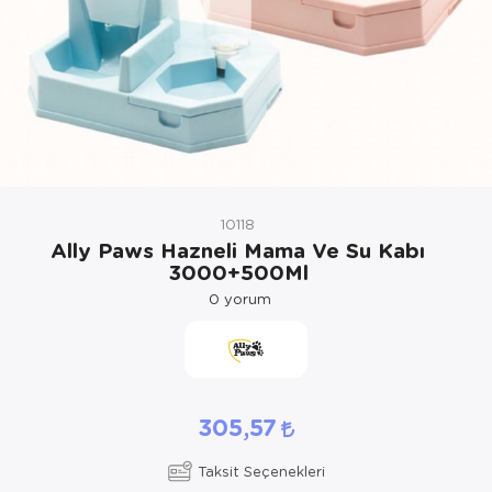
Kedi Yataklar
Köpek Yatakl
10118
Ally Paws Hazneli Mama Ve Su Kabı
3000+500Ml
0
yorum
305,57
Taksit Seçenekleri