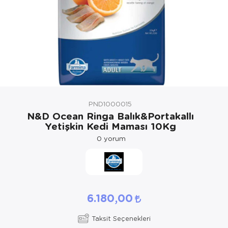
Kedi Yataklar
Köpek Yatakl
PND1000015
N&D Ocean Ringa Balık&Portakallı
Yetişkin Kedi Maması 10Kg
0
yorum
6.180,00
Taksit Seçenekleri