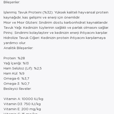
Bileşenler:
İşlenmiş Tavuk Proteini (%32): Yüksek kaliteli hayvansal protein
kaynağıdır, kas gelişimi ve enerji için önemlidir.
Mısır ve Mısır Glüteni: Sindirim dostu karbonhidrat kaynaklarıdır.
Tavuk Yağı: Kedinizin tüylerinin sağlıklı ve parlak olmasını sağlar.
Pirinç: Sindirimi kolaylaştırır ve kedinizin enerji ihtiyacını karşılar.
Hidrolize Tavuk Ciğeri: Kedinizin protein ihtiyacını karşılamaya
yardımcı olur.
Analitik Bileşenler:
Protein: %28
Yağ İçeriği: %13
Ham Selüloz (Lif): %2,5
Ham Kül: %9
Omega-6: %3,7
Omega-3: %0,7
Besleyici İlaveler:
Vitamin A: 10000 IU/kg
Vitamin D3: 750 IU/kg
Vitamin E: 200 mg/kg
Vitamin C: 15 mg/kg