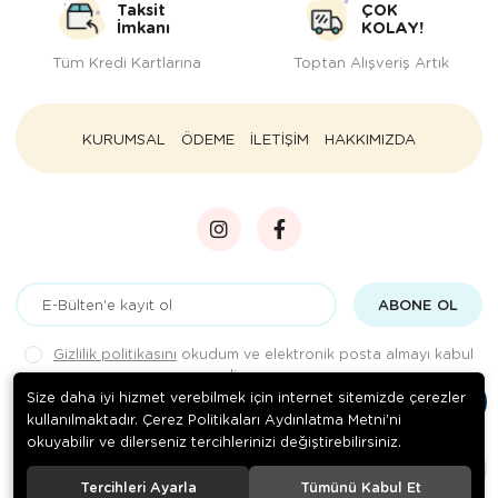
Taksit
ÇOK
İmkanı
KOLAY!
Tüm Kredi Kartlarına
Toptan Alışveriş Artık
KURUMSAL
ÖDEME
İLETİŞİM
HAKKIMIZDA
ABONE OL
Gizlilik politikasını
okudum ve elektronik posta almayı kabul
ediyorum.
Size daha iyi hizmet verebilmek için internet sitemizde çerezler
kullanılmaktadır. Çerez Politikaları Aydınlatma Metni’ni
okuyabilir ve dilerseniz tercihlerinizi değiştirebilirsiniz.
© 2020
Rengarenk Pet Shop
. Tüm hakları saklıdır.
Tercihleri Ayarla
Tümünü Kabul Et