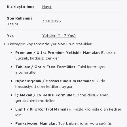
Kısırlaştırılmış
Hayır
Son Kullanma
30.11.2026
Tarihi
Yaş
Yetişkin (1 - 7 Yaş)
Bu kategori kapsamında yer alan ürün özellikleri:
Premium / Ultra Premium Yetişkin Mamalar:
Et oranı
yüksek, katkısız içerikler
Tahılsız / Grain-Free Formüller:
Tahıl içermeyen
alternatifler
Hipoalerjenik / Hassas Sindirim Mamaları:
Gıda
hassasiyeti olan kedilere uygun
İç Mekân / Ev Kedisi Formüller:
Daha düşük enerji
gereksinimli modeller
Light / Kilo Kontrol Mamaları:
Fazla kilo riski olan kediler
için
Fonksiyonel Mamalar:
Tüy bakımı, idrar yolu sağlığı,