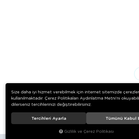
Size daha iyi hizmet verebilmek için internet sitemizde çerezle
kullanılmaktadır. Çerez Politikaları Aydınlatma Metni’ni okuyabil
dilerseniz tercihlerinizi değiştirebilirsiniz.
Tercihleri Ayarla
Tümünü Kabul 
© 2020
Rengarenk Pet Shop
. Tüm hakları saklıdır.
Gizlilik ve Çerez Politikası