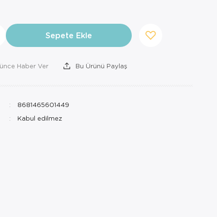
Sepete Ekle
şünce Haber Ver
Bu Ürünü Paylaş
8681465601449