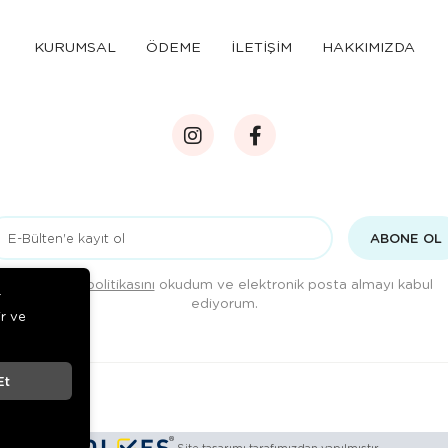
KURUMSAL
ÖDEME
İLETİŞİM
HAKKIMIZDA
ABONE OL
Gizlilik politikasını
okudum ve elektronik posta almayı kabul
r
ediyorum.
ir ve
Et