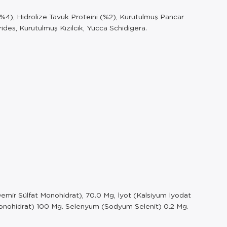
(%4), Hidrolize Tavuk Proteini (%2), Kurutulmuş Pancar
des, Kurutulmuş Kızılcık, Yucca Schidigera.
emir Sülfat Monohidrat), 70.0 Mg, İyot (Kalsiyum İyodat
Monohidrat) 100 Mg. Selenyum (Sodyum Selenit) 0.2 Mg.