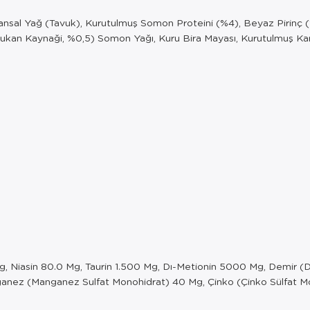
vansal Yağ (Tavuk), Kurutulmuş Somon Proteini (%4), Beyaz Pirinç 
ukan Kaynaği, %0,5) Somon Yağı, Kuru Bira Mayası, Kurutulmuş Kari
Mg, Niasin 80.0 Mg, Taurin 1.500 Mg, Dı-Metionin 5000 Mg, Demir (D
anganez (Manganez Sulfat Monohidrat) 40 Mg, Çinko (Çinko Sülfat 