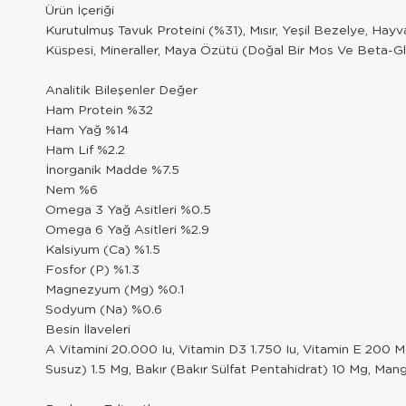
Ürün İçeriği
Kurutulmuş Tavuk Proteini (%31), Mısır, Yeşil Bezelye, Hay
Küspesi, Mineraller, Maya Özütü (Doğal Bir Mos Ve Beta-Gl
Analitik Bileşenler Değer
Ham Protein %32
Ham Yağ %14
Ham Lif %2.2
İnorganik Madde %7.5
Nem %6
Omega 3 Yağ Asitleri %0.5
Omega 6 Yağ Asitleri %2.9
Kalsiyum (Ca) %1.5
Fosfor (P) %1.3
Magnezyum (Mg) %0.1
Sodyum (Na) %0.6
Besin İlaveleri
A Vitamini 20.000 Iu, Vitamin D3 1.750 Iu, Vitamin E 200 
Susuz) 1.5 Mg, Bakır (Bakır Sülfat Pentahidrat) 10 Mg, M