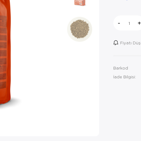
-
+
Fiyatı Dü
Barkod
İade Bilgisi: