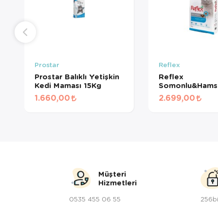
Prostar
Reflex
Prostar Balıklı Yetişkin
Reflex
Kedi Maması 15Kg
Somonlu&Hamsi
Yetişkin Kedi 
1.660,00
2.699,00
15Kg
Müşteri
Hizmetleri
0535 455 06 55
256bi