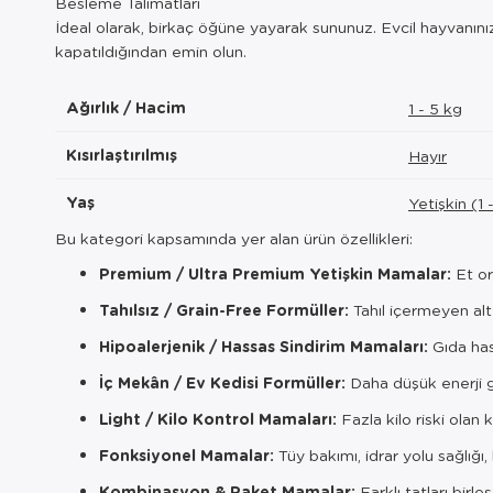
Besleme Talimatları
İdeal olarak, birkaç öğüne yayarak sununuz. Evcil hayvanını
kapatıldığından emin olun.
Ağırlık / Hacim
1 - 5 kg
Kısırlaştırılmış
Hayır
Yaş
Yetişkin (1 
Bu kategori kapsamında yer alan ürün özellikleri:
Premium / Ultra Premium Yetişkin Mamalar:
Et or
Tahılsız / Grain-Free Formüller:
Tahıl içermeyen alt
Hipoalerjenik / Hassas Sindirim Mamaları:
Gıda has
İç Mekân / Ev Kedisi Formüller:
Daha düşük enerji g
Light / Kilo Kontrol Mamaları:
Fazla kilo riski olan k
Fonksiyonel Mamalar:
Tüy bakımı, idrar yolu sağlığı,
Kombinasyon & Paket Mamalar:
Farklı tatları birle