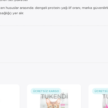
ususlar arasında: dengeli protein-yağ-lif oranı, marka güvenilirliği, 
ğlığı) yer alır.
ÜCRETSIZ KARGO
ÜCRETSI
TÜKENDI
T