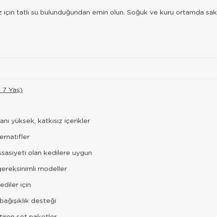
z için tatlı su bulunduğundan emin olun. Soğuk ve kuru ortamda sak
- 7 Yaş)
anı yüksek, katkısız içerikler
ernatifler
sasiyeti olan kedilere uygun
ereksinimli modeller
ediler için
 bağışıklık desteği
ştiren set paketler