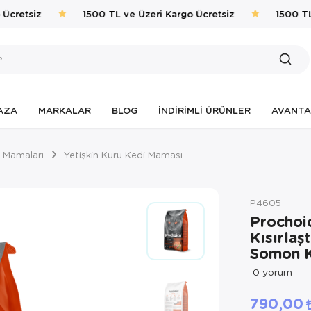
cretsiz
1500 TL ve Üzeri Kargo Ücretsiz
1500 TL v
AZA
MARKALAR
BLOG
İNDIRIMLI ÜRÜNLER
AVANTA
 Mamaları
Yetişkin Kuru Kedi Maması
P4605
Prochoic
Kısırlaş
Somon K
0
yorum
790,00