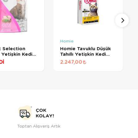
Homie
 Selection
Homie Tavuklu Düşük
 Yetişkin Kedi
Tahıllı Yetişkin Kedi
15 Kg
Maması 12 Kg
Dİ
2.247,00
ÇOK
KOLAY!
Toptan Alışveriş Artık