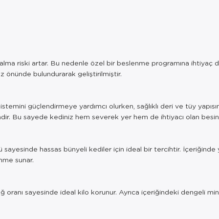
o alma riski artar. Bu nedenle özel bir beslenme programına ihtiyaç duy
z önünde bulundurarak geliştirilmiştir.
istemini güçlendirmeye yardımcı olurken, sağlıklı deri ve tüy yapısın
dir. Bu sayede kediniz hem severek yer hem de ihtiyacı olan besinler
ayesinde hassas bünyeli kediler için ideal bir tercihtir. İçeriğinde
enme sunar.
yağ oranı sayesinde ideal kilo korunur. Ayrıca içeriğindeki dengeli mine