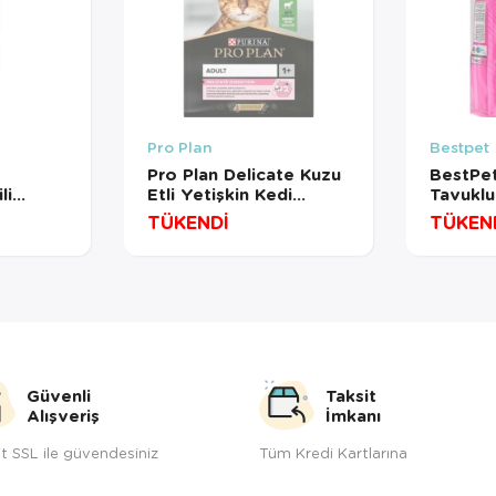
Pro Plan
Bestpet
Pro Plan Delicate Kuzu
BestPet
li
Etli Yetişkin Kedi
Tavuklu
Maması
Maması 3 Kg
Maması 
TÜKENDİ
TÜKEN
Güvenli
Taksit
Alışveriş
İmkanı
t SSL ile güvendesiniz
Tüm Kredi Kartlarına