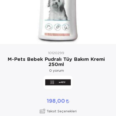
Kedi Yataklar
Köpek Yatakl
10120299
M-Pets Bebek Pudralı Tüy Bakım Kremi
250ml
0
yorum
198,00
Taksit Seçenekleri