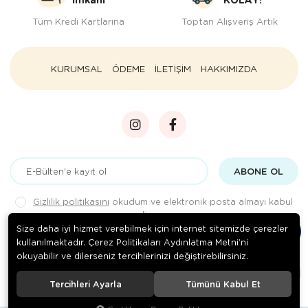
Tüm Kredi Kartlarına
Toptan Alışveriş Artık
KURUMSAL
ÖDEME
İLETİŞİM
HAKKIMIZDA
ABONE OL
Gizlilik politikasını
okudum ve elektronik posta almayı kabul
ediyorum.
Size daha iyi hizmet verebilmek için internet sitemizde çerezler
kullanılmaktadır. Çerez Politikaları Aydınlatma Metni’ni
okuyabilir ve dilerseniz tercihlerinizi değiştirebilirsiniz.
© 2020
Rengarenk Pet Shop
. Tüm hakları saklıdır.
Tercihleri Ayarla
Tümünü Kabul Et