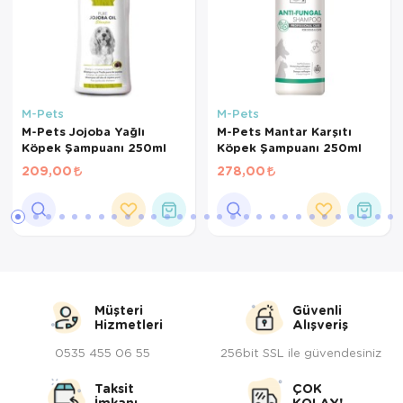
M-Pets
M-Pets
M-Pets Jojoba Yağlı
M-Pets Mantar Karşıtı
Köpek Şampuanı 250ml
Köpek Şampuanı 250ml
209,00
278,00
Müşteri
Güvenli
Hizmetleri
Alışveriş
0535 455 06 55
256bit SSL ile güvendesiniz
Taksit
ÇOK
İmkanı
KOLAY!