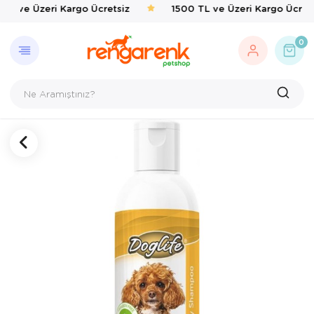
TL ve Üzeri Kargo Ücretsiz
1500 TL ve Üzeri Kargo Ücrets
GERI DÖN
KEDI
KÖPEK
KUŞ
EVCIL 
BALIK
KAPLU
KEMIRG
ÇEVRE
0
Kedi
Kedi Taşıma 
Kedi Mamalar
Kafes & Yuva
Kedi Mama & 
Balık Yemleri
Yemler & Ek B
Bakım & Sağl
Haşere İlaçlar
Köpek
Kedi Mamalar
Köpek Mamal
Oyuncak & T
Ortak Kullanı
Yemler & Ek B
Kuş
Kedi Mama & 
Köpek Mama &
Sağlık & Bakı
Yemlik & Sul
Evcil Hayvan
Kedi Kumları
Köpek Oyunca
Yem & Kraker
Balık
Kedi Hijyen 
Köpek Hijyen
Yemlik & Sul
Kaplumbağa
Kedi Oyuncak
Köpek Elbisel
Kemirgen
Kedi Aksesua
Köpek Eğitim
Çevre
Kedi Tırmal
Köpek Tasmal
Kedi Tuvaletl
Köpek Taşım