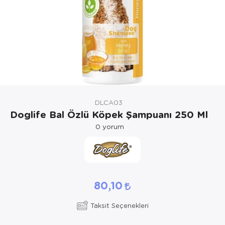
Kedi Yataklar
Köpek Yatakl
DLCA03
Doglife Bal Özlü Köpek Şampuanı 250 Ml
0
yorum
80,10
Taksit Seçenekleri