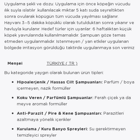
Uygulama şekli ve dozu: Uygulama için önce köpeğin vücudu
ılık suyla ıslatılır .kullanılacak miktar 5 katı suda seyreltikten
sonra ovularak köpügün tüm vücuda yayılması sağlanır.
Hayvanı 3--5 dakika köpüklü olarak tutulduktan sonra yıkanır ve
havluyla kurulanır. Hedef türler için uyarılar: 6 haftalıktan küçük
köpek yavrularında kullanılmamalıdır. Şampuan göze temas
etmeden uygulanmalıdır. Istenmeyen / yan etkiler uygulanan
bölgede irritasyon görüldüğü taktirde uygulanmaya son veriniz
Menşei
TÜRKİYE ( TR )
Bu kategoride yaygın olarak bulunan ürün tipleri:
Hipoalerjenik / Hassas Cilt Şampuanları:
Parfüm / boya
içermeyen, nazik formüller
Koku Veren / Parfümlü Şampuanlar:
Ferah çiçek ya da
meyve aromalı formüller
Anti-Parazit / Pire & Kene Şampuanları:
Parazitleri
azaltmaya yönelik içerikler
Kurulama / Kuru Banyo Spreyleri:
Su gerektirmeyen
temizleyici spreyler