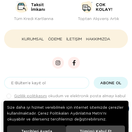
Taksit
ÇOK
İmkanı
KOLAY!
Tüm Kredi Kartlarına
Toptan Alışveriş Artık
KURUMSAL
ÖDEME
İLETİŞİM
HAKKIMIZDA
ABONE OL
Gizlilik politikasını
okudum ve elektronik posta almayı kabul
ediyorum.
Size daha iyi hizmet verebilmek için internet sitemizde çerezler
kullanılmaktadır. Çerez Politikaları Aydınlatma Metni’ni
okuyabilir ve dilerseniz tercihlerinizi değiştirebilirsiniz.
© 2020
Rengarenk Pet Shop
. Tüm hakları saklıdır.
Tercihleri Ayarla
Tümünü Kabul Et