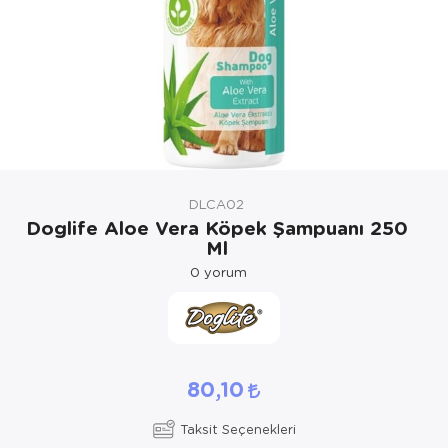
Kedi Yataklar
Köpek Yatakl
DLCA02
Doglife Aloe Vera Köpek Şampuanı 250
Ml
0
yorum
80,10
Taksit Seçenekleri