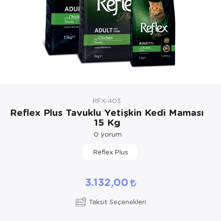
Kedi Yataklar
Köpek Yatakl
RFX-403
Reflex Plus Tavuklu Yetişkin Kedi Maması
15 Kg
0
yorum
Reflex Plus
3.132,00
Taksit Seçenekleri