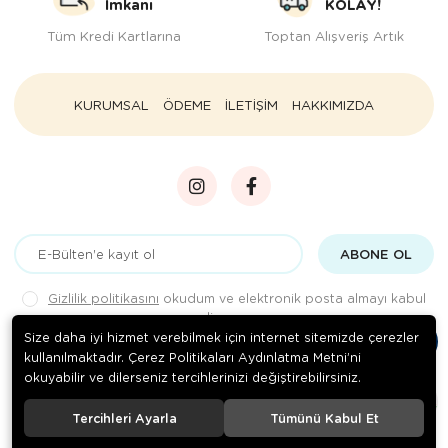
İmkanı
KOLAY!
Tüm Kredi Kartlarına
Toptan Alışveriş Artık
KURUMSAL
ÖDEME
İLETİŞİM
HAKKIMIZDA
ABONE OL
Gizlilik politikasını
okudum ve elektronik posta almayı kabul
ediyorum.
Size daha iyi hizmet verebilmek için internet sitemizde çerezler
kullanılmaktadır. Çerez Politikaları Aydınlatma Metni’ni
okuyabilir ve dilerseniz tercihlerinizi değiştirebilirsiniz.
© 2020
Rengarenk Pet Shop
. Tüm hakları saklıdır.
Tercihleri Ayarla
Tümünü Kabul Et