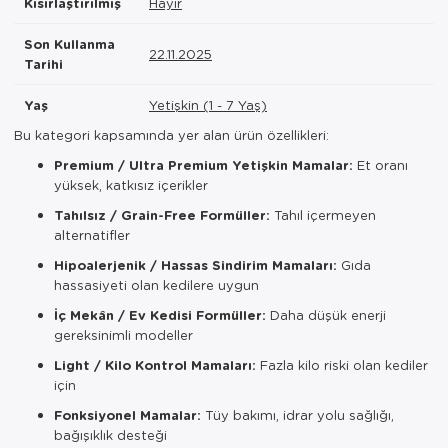
Kısırlaştırılmış
Hayır
Son Kullanma
22.11.2025
Tarihi
Yaş
Yetişkin (1 - 7 Yaş)
Bu kategori kapsamında yer alan ürün özellikleri:
Premium / Ultra Premium Yetişkin Mamalar:
Et oranı
yüksek, katkısız içerikler
Tahılsız / Grain-Free Formüller:
Tahıl içermeyen
alternatifler
Hipoalerjenik / Hassas Sindirim Mamaları:
Gıda
hassasiyeti olan kedilere uygun
İç Mekân / Ev Kedisi Formüller:
Daha düşük enerji
gereksinimli modeller
Light / Kilo Kontrol Mamaları:
Fazla kilo riski olan kediler
için
Fonksiyonel Mamalar:
Tüy bakımı, idrar yolu sağlığı,
bağışıklık desteği