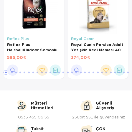
Reflex Plus
Royal Canın
Reflex Plus
Royal Canin Persian Adult
Hairball&Indoor Somonlu
Yetişkin Kedi Maması 400
Yetişkin Kedi Maması 1,5kg
Gr
585,00
374,00
Müşteri
Güvenli
Hizmetleri
Alışveriş
0535 455 06 55
256bit SSL ile güvendesiniz
Taksit
ÇOK