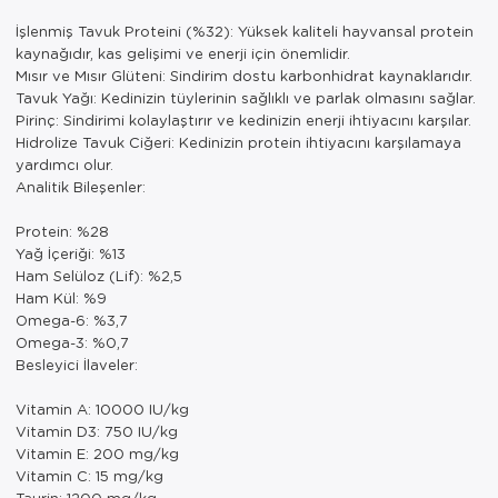
İşlenmiş Tavuk Proteini (%32): Yüksek kaliteli hayvansal protein
kaynağıdır, kas gelişimi ve enerji için önemlidir.
Mısır ve Mısır Glüteni: Sindirim dostu karbonhidrat kaynaklarıdır.
Tavuk Yağı: Kedinizin tüylerinin sağlıklı ve parlak olmasını sağlar.
Pirinç: Sindirimi kolaylaştırır ve kedinizin enerji ihtiyacını karşılar.
Hidrolize Tavuk Ciğeri: Kedinizin protein ihtiyacını karşılamaya
yardımcı olur.
Analitik Bileşenler:
Protein: %28
Yağ İçeriği: %13
Ham Selüloz (Lif): %2,5
Ham Kül: %9
Omega-6: %3,7
Omega-3: %0,7
Besleyici İlaveler:
Vitamin A: 10000 IU/kg
Vitamin D3: 750 IU/kg
Vitamin E: 200 mg/kg
Vitamin C: 15 mg/kg
Taurin: 1200 mg/kg