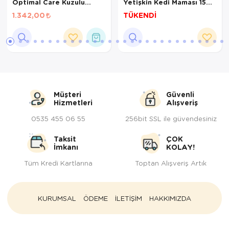
Optimal Care Kuzulu
Yetişkin Kedi Maması 15
Yetişkin Kedi Maması 1,5
Kg
1.342,00
TÜKENDİ
Kg
Müşteri
Güvenli
Hizmetleri
Alışveriş
0535 455 06 55
256bit SSL ile güvendesiniz
Taksit
ÇOK
İmkanı
KOLAY!
Tüm Kredi Kartlarına
Toptan Alışveriş Artık
KURUMSAL
ÖDEME
İLETİŞİM
HAKKIMIZDA