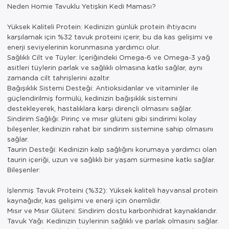
Neden Homie Tavuklu Yetişkin Kedi Maması?
Yüksek Kaliteli Protein: Kedinizin günlük protein ihtiyacını
karşılamak için %32 tavuk proteini içerir, bu da kas gelişimi ve
enerji seviyelerinin korunmasına yardımcı olur.
Sağlıklı Cilt ve Tüyler: İçeriğindeki Omega-6 ve Omega-3 yağ
asitleri tüylerin parlak ve sağlıklı olmasına katkı sağlar, aynı
zamanda cilt tahrişlerini azaltır.
Bağışıklık Sistemi Desteği: Antioksidanlar ve vitaminler ile
güçlendirilmiş formülü, kedinizin bağışıklık sistemini
destekleyerek, hastalıklara karşı dirençli olmasını sağlar.
Sindirim Sağlığı: Pirinç ve mısır glüteni gibi sindirimi kolay
bileşenler, kedinizin rahat bir sindirim sistemine sahip olmasını
sağlar.
Taurin Desteği: Kedinizin kalp sağlığını korumaya yardımcı olan
taurin içeriği, uzun ve sağlıklı bir yaşam sürmesine katkı sağlar.
Bileşenler:
İşlenmiş Tavuk Proteini (%32): Yüksek kaliteli hayvansal protein
kaynağıdır, kas gelişimi ve enerji için önemlidir.
Mısır ve Mısır Glüteni: Sindirim dostu karbonhidrat kaynaklarıdır.
Tavuk Yağı: Kedinizin tüylerinin sağlıklı ve parlak olmasını sağlar.