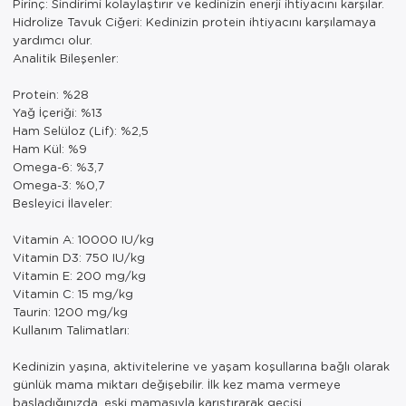
Pirinç: Sindirimi kolaylaştırır ve kedinizin enerji ihtiyacını karşılar.
Hidrolize Tavuk Ciğeri: Kedinizin protein ihtiyacını karşılamaya
yardımcı olur.
Analitik Bileşenler:
Protein: %28
Yağ İçeriği: %13
Ham Selüloz (Lif): %2,5
Ham Kül: %9
Omega-6: %3,7
Omega-3: %0,7
Besleyici İlaveler:
Vitamin A: 10000 IU/kg
Vitamin D3: 750 IU/kg
Vitamin E: 200 mg/kg
Vitamin C: 15 mg/kg
Taurin: 1200 mg/kg
Kullanım Talimatları:
Kedinizin yaşına, aktivitelerine ve yaşam koşullarına bağlı olarak
günlük mama miktarı değişebilir. İlk kez mama vermeye
başladığınızda, eski mamasıyla karıştırarak geçişi