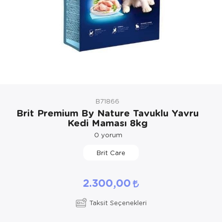
Kedi Yataklar
Köpek Yatakl
B71866
Brit Premium By Nature Tavuklu Yavru
Kedi Maması 8kg
0
yorum
Brit Care
2.300,00
Taksit Seçenekleri