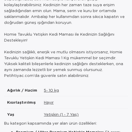
kolaylaştırabilirsiniz. Kedinizin her zaman taze suya erişim
sağladığından emin olun. Mama, serin ve kuru bir ortamda
saklanmalıdır. Ambalajı her kullanımdan sonra sıkıca kapatın ve
doğrudan güneş ışığından koruyun.
Homie Tavuklu Yetişkin Kedi Maması ile Kedinizin Sağlığını
Destekleyin!
Kedinizin sağlıklı, enerjik ve mutlu olmasını istiyorsanız, Homie
Tavuklu Yetişkin Kedi Maması 1 Kg mükemmel bir seçimdir.
Yüksek kaliteli bileşenlerle kedinizin sağlığını desteklerken, ona
aynı zamanda lezzetli bir yemek sunmuş olursunuz.
Petihtiyac.com'da güvenle satın alabilirsiniz.
Ağırlık / Hacim
5- 10 kg
Kısırlaştırılmış
Hayır
Yaş
Yetişkin (1 - 7 Yaş)
Bu kategori kapsamında yer alan ürün özellikleri:
Premium / Ultra Premium Yetişkin Mamalar:
Et oranı