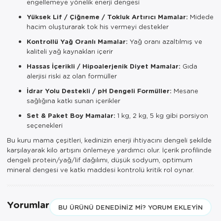
engellemeye yönelik enerji dengesi
Yüksek Lif / Çiğneme / Tokluk Artırıcı Mamalar:
Midede
hacim oluşturarak tok his vermeyi destekler
Kontrollü Yağ Oranlı Mamalar:
Yağ oranı azaltılmış ve
kaliteli yağ kaynakları içerir
Hassas İçerikli / Hipoalerjenik Diyet Mamalar:
Gıda
alerjisi riski az olan formüller
İdrar Yolu Destekli / pH Dengeli Formüller:
Mesane
sağlığına katkı sunan içerikler
Set & Paket Boy Mamalar:
1 kg, 2 kg, 5 kg gibi porsiyon
seçenekleri
Bu kuru mama çeşitleri, kedinizin enerji ihtiyacını dengeli şekilde
karşılayarak kilo artışını önlemeye yardımcı olur. İçerik profilinde
dengeli protein/yağ/lif dağılımı, düşük sodyum, optimum
mineral dengesi ve katkı maddesi kontrolü kritik rol oynar.
Yorumlar
BU ÜRÜNÜ DENEDINIZ MI? YORUM EKLEYIN