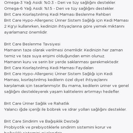
Omega-3 Yağ Asidi: %0.3 - Deri ve tüy sağlığını destekler.
Omega-6 Yağ Asidi: %1.5 - Deri ve tüy sağlığını destekler.
Brit Care Kısırlaştırılmış Kedi Maması Beslenme Rehberi
Brit Care Hypo-Allergenic Üriner Sistem Sağlığı için Kedi Maması
2 Kg'yi kullanırken, kedinizin ihtiyaçlarına göre yemek miktarını
ayarlamanız önemlidir.
Brit Care Beslenme Tavsiyesi
Mamanın taze olarak verilmesi önemlidir. Kedinizin her zaman
temiz ve taze suya erişimi olduğundan emin olunuz.
Mamanın kuru ve serin bir yerde saklanması gerekmektedir.
Brit Care Kısırlaştırılmış Kedi Maması Faydaları
Brit Care Hypo-Allergenic Üriner Sistem Sağlığı için Kedi
Maması, kısırlaştırılmış kedilerin özel diyet ihtiyaçlarını
karşılamak için tasarlanmıştır. Bu mama, kedilerin üriner ve genel
sağlığını destekleyerek yaşam kalitelerini artırmayı hedefler.
Brit Care Üriner Sağlık ve Rahatlık
Yalancı iğde içeriği ile böbrek ve idrar yolları sağlığını destekler.
Brit Care Sindirim ve Bağışıklık Desteği
Probiyotik ve prebiyotiklerle sindirim sistemini korur ve
bağışıklık sistemini güçlendirir.