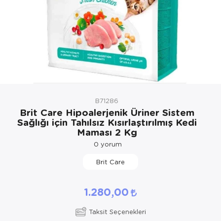
Kedi Yataklar
Köpek Yatakl
B71286
Brit Care Hipoalerjenik Üriner Sistem
Sağlığı için Tahılsız Kısırlaştırılmış Kedi
Maması 2 Kg
0
yorum
Brit Care
1.280,00
Taksit Seçenekleri