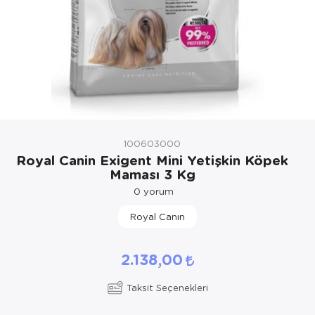
Kedi Yataklar
Köpek Yatakl
100603000
Royal Canin Exigent Mini Yetişkin Köpek
Maması 3 Kg
0
yorum
Royal Canın
2.138,00
Taksit Seçenekleri