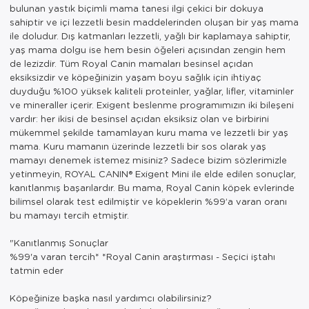
bulunan yastık biçimli mama tanesi ilgi çekici bir dokuya
sahiptir ve içi lezzetli besin maddelerinden oluşan bir yaş mama
ile doludur. Dış katmanları lezzetli, yağlı bir kaplamaya sahiptir,
yaş mama dolgu ise hem besin öğeleri açısından zengin hem
de lezizdir. Tüm Royal Canin mamaları besinsel açıdan
eksiksizdir ve köpeğinizin yaşam boyu sağlık için ihtiyaç
duyduğu %100 yüksek kaliteli proteinler, yağlar, lifler, vitaminler
ve mineraller içerir. Exigent beslenme programımızın iki bileşeni
vardır: her ikisi de besinsel açıdan eksiksiz olan ve birbirini
mükemmel şekilde tamamlayan kuru mama ve lezzetli bir yaş
mama. Kuru mamanın üzerinde lezzetli bir sos olarak yaş
mamayı denemek istemez misiniz? Sadece bizim sözlerimizle
yetinmeyin, ROYAL CANIN® Exigent Mini ile elde edilen sonuçlar,
kanıtlanmış başarılardır. Bu mama, Royal Canin köpek evlerinde
bilimsel olarak test edilmiştir ve köpeklerin %99’a varan oranı
bu mamayı tercih etmiştir.
"Kanıtlanmış Sonuçlar
%99'a varan tercih* *Royal Canin araştırması - Seçici iştahı
tatmin eder
Köpeğinize başka nasıl yardımcı olabilirsiniz?