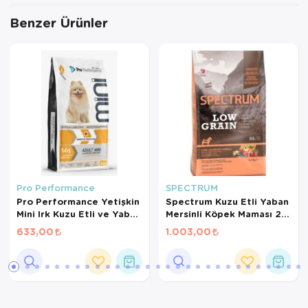
Benzer Ürünler
Pro Performance
SPECTRUM
Pro Performance Yetişkin
Spectrum Kuzu Etli Yaban
Mini Irk Kuzu Etli ve Yaban
Mersinli Köpek Maması 2.5
Mersinli Köpek Maması 2
Kg
633,00
1.003,00
Kg