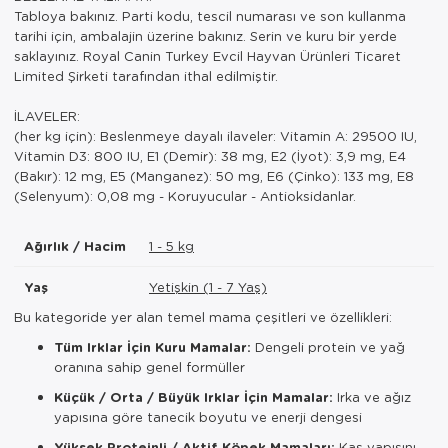
Tabloya bakınız. Parti kodu, tescil numarası ve son kullanma
tarihi için, ambalajin üzerine bakınız. Serin ve kuru bir yerde
saklayınız. Royal Canin Turkey Evcil Hayvan Ürünleri Ticaret
Limited Şirketi tarafından ithal edilmiştir.
İLAVELER:
(her kg için): Beslenmeye dayalı ilaveler: Vitamin A: 29500 IU,
Vitamin D3: 800 IU, E1 (Demir): 38 mg, E2 (İyot): 3,9 mg, E4
(Bakır): 12 mg, E5 (Manganez): 50 mg, E6 (Çinko): 133 mg, E8
(Selenyum): 0,08 mg - Koruyucular - Antioksidanlar.
Ağırlık / Hacim
1 - 5 kg
Yaş
Yetişkin (1 - 7 Yaş)
Bu kategoride yer alan temel mama çeşitleri ve özellikleri:
Tüm Irklar İçin Kuru Mamalar:
Dengeli protein ve yağ
oranına sahip genel formüller
Küçük / Orta / Büyük Irklar İçin Mamalar:
Irka ve ağız
yapısına göre tanecik boyutu ve enerji dengesi
Yüksek Proteinli / Aktif Köpek Mamaları:
Kas yapısını