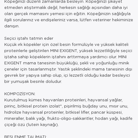
Köpeğinizi düzenli zamanlarda besleyin. Köpeğinizi şikayet
etmeden atıştırmalık değil, herkesin sağlığı açısından daha iyi
olan gerçek mamasını yemesi için eğitin. Köpeğinizin sağlığıyla
ilgili sorularınız ve endişeleriniz varsa, lütfen veteriner hekiminize
danışın.
Seçici iştahı tatmin eder
Küçük ırk köpekler için özel besin formülüyle ve yüksek kaliteli
proteinlerle geliştirilen MINI EXIGENT, yüksek lezzetliliğiyle seçici
iştaha sahip köpeklerin iştahını arttırmaya yardımcı olur. MINI
EXIGENT mama tanesinin büyüklüğü, şekli ve yoğunluğu minik
çeneler için tasarlanmıştır. Yastık şeklindeki mama tanesinin dışı
gevrek bir yapıya sahip olup, içi lezzetli olduğu kadar besleyici
bir yumuşak besinle doludur.
KOMPOZİSYON:
Kurutulmuş kümes hayvanları proteinleri, hayvansal yağlar,
pirinç, bitkisel protein izolat*, pişirilmiş buğday unu, mısır unu,
hidrolize hayvansal proteinler, bitkisel lifler, pancar küspesi,
mineraller, balık yağı, frukto-oligo-sakkaritler, hodan yağı, kadife
çiçeği özü (lutein kaynağı).
BESLENME TALİMATI: