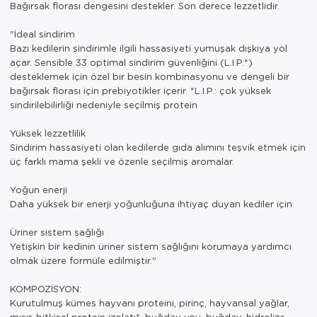
Bağırsak florası dengesini destekler. Son derece lezzetlidir.
"İdeal sindirim
Bazı kedilerin sindirimle ilgili hassasiyeti yumuşak dışkıya yol
açar. Sensible 33 optimal sindirim güvenliğini (L.I.P.*)
desteklemek için özel bir besin kombinasyonu ve dengeli bir
bağırsak florası için prebiyotikler içerir. *L.I.P.: çok yüksek
sindirilebilirliği nedeniyle seçilmiş protein
Yüksek lezzetlilik
Sindirim hassasiyeti olan kedilerde gıda alımını teşvik etmek için
üç farklı mama şekli ve özenle seçilmiş aromalar.
Yoğun enerji
Daha yüksek bir enerji yoğunluğuna ihtiyaç duyan kediler için
Üriner sistem sağlığı
Yetişkin bir kedinin üriner sistem sağlığını korumaya yardımcı
olmak üzere formüle edilmiştir."
KOMPOZİSYON:
Kurutulmuş kümes hayvanı proteini, pirinç, hayvansal yağlar,
mısır, bitkisel protein izolatı*, buğday unu, buğday, hidrolize