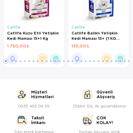
Catlife
Catlife
Catlife Kuzu Etli Yetişkin
Catlife Balıklı Yetişkin
Kedi Maması 15+1 Kg
Kedi Maması 15+ (1 KG
BÖLÜNMÜŞ)
1.750,00
135,00
Müşteri
Güvenli
Hizmetleri
Alışveriş
0535 455 06 55
256bit SSL ile güvendesiniz
Taksit
ÇOK
İmkanı
KOLAY!
Tüm Kredi Kartlarına
Toptan Alışveriş Artık