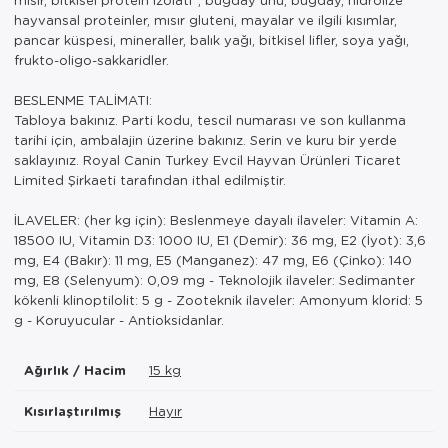
hayvansal proteinler, mısır gluteni, mayalar ve ilgili kısımlar,
pancar küspesi, mineraller, balık yağı, bitkisel lifler, soya yağı,
frukto-oligo-sakkaridler.
BESLENME TALİMATI:
Tabloya bakınız. Parti kodu, tescil numarası ve son kullanma
tarihi için, ambalajin üzerine bakınız. Serin ve kuru bir yerde
saklayınız. Royal Canin Turkey Evcil Hayvan Ürünleri Ticaret
Limited Şirkaeti tarafından ithal edilmiştir.
İLAVELER: (her kg için): Beslenmeye dayalı ilaveler: Vitamin A:
18500 IU, Vitamin D3: 1000 IU, E1 (Demir): 36 mg, E2 (İyot): 3,6
mg, E4 (Bakır): 11 mg, E5 (Manganez): 47 mg, E6 (Çinko): 140
mg, E8 (Selenyum): 0,09 mg - Teknolojik ilaveler: Sedimanter
kökenli klinoptilolit: 5 g - Zooteknik ilaveler: Amonyum klorid: 5
g - Koruyucular - Antioksidanlar.
Ağırlık / Hacim
15 kg
Kısırlaştırılmış
Hayır