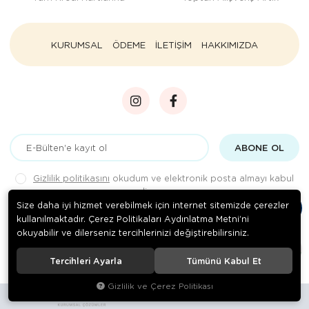
KURUMSAL
ÖDEME
İLETİŞİM
HAKKIMIZDA
ABONE OL
Gizlilik politikasını
okudum ve elektronik posta almayı kabul
ediyorum.
Size daha iyi hizmet verebilmek için internet sitemizde çerezler
kullanılmaktadır. Çerez Politikaları Aydınlatma Metni’ni
okuyabilir ve dilerseniz tercihlerinizi değiştirebilirsiniz.
© 2020
Rengarenk Pet Shop
. Tüm hakları saklıdır.
Tercihleri Ayarla
Tümünü Kabul Et
Gizlilik ve Çerez Politikası
Site tasarımı tarafımızdan yapılmıştır.