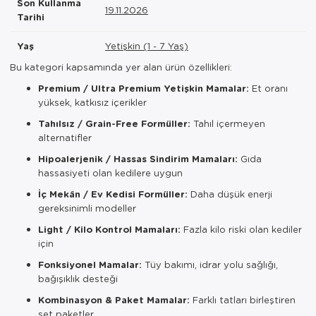
Son Kullanma
19.11.2026
Tarihi
Yaş
Yetişkin (1 - 7 Yaş)
Bu kategori kapsamında yer alan ürün özellikleri:
Premium / Ultra Premium Yetişkin Mamalar:
Et oranı
yüksek, katkısız içerikler
Tahılsız / Grain-Free Formüller:
Tahıl içermeyen
alternatifler
Hipoalerjenik / Hassas Sindirim Mamaları:
Gıda
hassasiyeti olan kedilere uygun
İç Mekân / Ev Kedisi Formüller:
Daha düşük enerji
gereksinimli modeller
Light / Kilo Kontrol Mamaları:
Fazla kilo riski olan kediler
için
Fonksiyonel Mamalar:
Tüy bakımı, idrar yolu sağlığı,
bağışıklık desteği
Kombinasyon & Paket Mamalar:
Farklı tatları birleştiren
set paketler