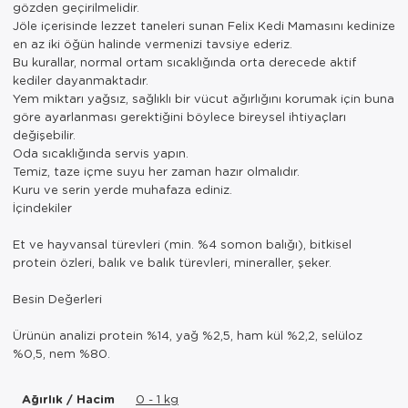
gözden geçirilmelidir.
Jöle içerisinde lezzet taneleri sunan Felix Kedi Mamasını kedinize
en az iki öğün halinde vermenizi tavsiye ederiz.
Bu kurallar, normal ortam sıcaklığında orta derecede aktif
kediler dayanmaktadır.
Yem miktarı yağsız, sağlıklı bir vücut ağırlığını korumak için buna
göre ayarlanması gerektiğini böylece bireysel ihtiyaçları
değişebilir.
Oda sıcaklığında servis yapın.
Temiz, taze içme suyu her zaman hazır olmalıdır.
Kuru ve serin yerde muhafaza ediniz.
İçindekiler
Et ve hayvansal türevleri (min. %4 somon balığı), bitkisel
protein özleri, balık ve balık türevleri, mineraller, şeker.
Besin Değerleri
Ürünün analizi protein %14, yağ %2,5, ham kül %2,2, selüloz
%0,5, nem %80.
Ağırlık / Hacim
0 - 1 kg