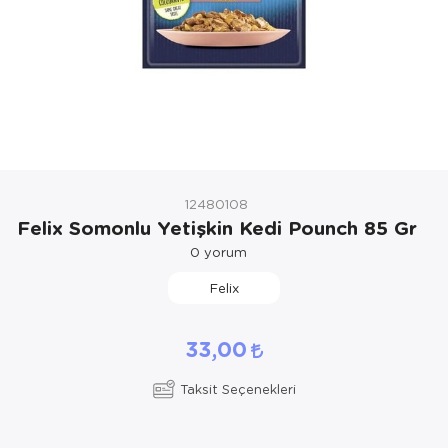
Kedi Yataklar
Köpek Yatakl
12480108
Felix Somonlu Yetişkin Kedi Pounch 85 Gr
0
yorum
Felix
33,00
Taksit Seçenekleri