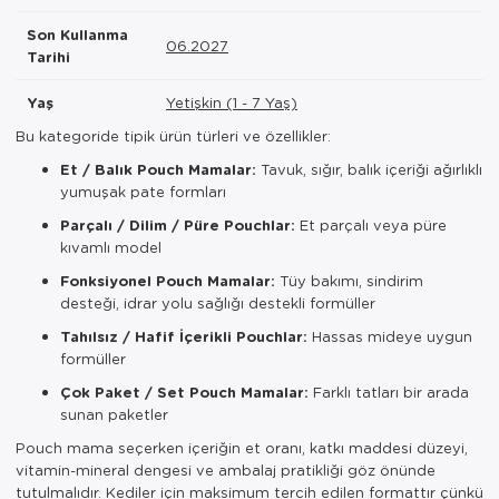
Son Kullanma
06.2027
Tarihi
Yaş
Yetişkin (1 - 7 Yaş)
Bu kategoride tipik ürün türleri ve özellikler:
Et / Balık Pouch Mamalar:
Tavuk, sığır, balık içeriği ağırlıklı
yumuşak pate formları
Parçalı / Dilim / Püre Pouchlar:
Et parçalı veya püre
kıvamlı model
Fonksiyonel Pouch Mamalar:
Tüy bakımı, sindirim
desteği, idrar yolu sağlığı destekli formüller
Tahılsız / Hafif İçerikli Pouchlar:
Hassas mideye uygun
formüller
Çok Paket / Set Pouch Mamalar:
Farklı tatları bir arada
sunan paketler
Pouch mama seçerken içeriğin et oranı, katkı maddesi düzeyi,
vitamin-mineral dengesi ve ambalaj pratikliği göz önünde
tutulmalıdır. Kediler için maksimum tercih edilen formattır çünkü