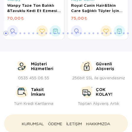
Wanpy Taze Ton Balıklı
Royal Canin Hair&Skin
&Tavuklu Kedi Et Ezmesi
Care Sağlıklı Tüyler İçin
90Gr
Kedi Pouch 85Gr
70,00
75,00
Müşteri
Güvenli
Hizmetleri
Alışveriş
0535 455 06 55
256bit SSL ile güvendesiniz
Taksit
ÇOK
İmkanı
KOLAY!
Tüm Kredi Kartlarına
Toptan Alışveriş Artık
KURUMSAL
ÖDEME
İLETİŞİM
HAKKIMIZDA