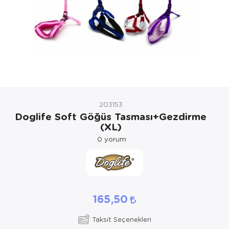
Kedi Yataklar
Köpek Yatakl
203153
Doglife Soft Göğüs Tasması+Gezdirme
(XL)
0
yorum
165,50
Taksit Seçenekleri