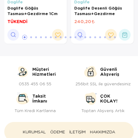
Doglife
Doglife
Doglife Göğüs
Doglife Desenli Göğüs
Tasması+Gezdirme 1Cm
Tasması+Gezdirme
TÜKENDİ
240,20
Müşteri
Güvenli
Hizmetleri
Alışveriş
0535 455 06 55
256bit SSL ile güvendesiniz
Taksit
ÇOK
İmkanı
KOLAY!
Tüm Kredi Kartlarına
Toptan Alışveriş Artık
KURUMSAL
ÖDEME
İLETİŞİM
HAKKIMIZDA