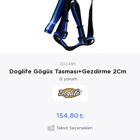
Kedi Yataklar
Köpek Yatakl
202485
Doglife Gögüs Tasması+Gezdirme 2Cm
0
yorum
154,80
Taksit Seçenekleri