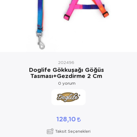
Kedi Yataklar
Köpek Yatakl
202496
Doglife Gökkuşağı Göğüs
Tasması+Gezdirme 2 Cm
0
yorum
128,10
Taksit Seçenekleri