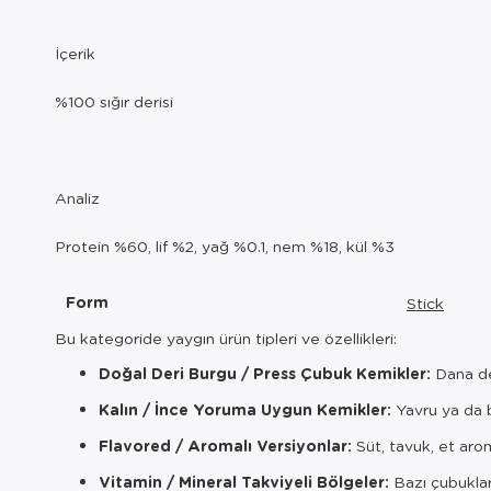
İçerik
%100 sığır derisi
Analiz
Protein %60, lif %2, yağ %0.1, nem %18, kül %3
Form
Stick
Bu kategoride yaygın ürün tipleri ve özellikleri:
Doğal Deri Burgu / Press Çubuk Kemikler:
Dana der
Kalın / İnce Yoruma Uygun Kemikler:
Yavru ya da b
Flavored / Aromalı Versiyonlar:
Süt, tavuk, et arom
Vitamin / Mineral Takviyeli Bölgeler:
Bazı çubuklar