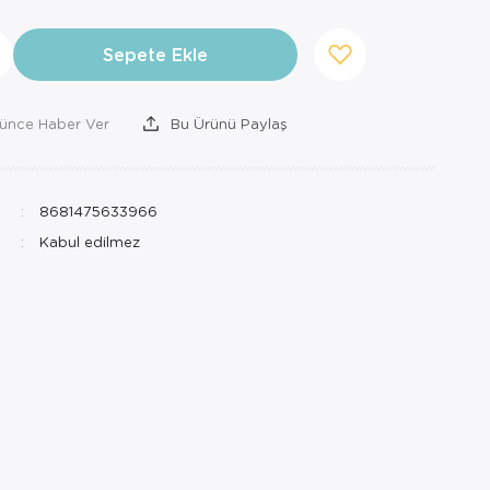
Sepete Ekle
şünce Haber Ver
Bu Ürünü Paylaş
8681475633966