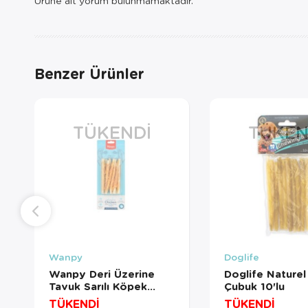
Ürüne ait yorum bulunmamaktadır.
Benzer Ürünler
TÜKENDI
TÜKEN
Wanpy
Doglife
Wanpy Deri Üzerine
Doglife Naturel
Tavuk Sarılı Köpek
Çubuk 10'lu
Ödülü 85 Gr
TÜKENDİ
TÜKENDİ