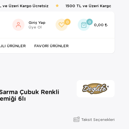
e Üzeri Kargo Ücretsiz
1500 TL ve Üzeri Kargo Ücretsiz
0
0
Giriş Yap
0,00
Üye Ol
JLI ÜRÜNLER
FAVORI ÜRÜNLER
 Sarma Çubuk Renkli
emiği 6lı
Taksit Seçenekleri