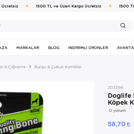
cretsiz
1500 TL ve Üzeri Kargo Ücretsiz
1500 TL v
AZA
MARKALAR
BLOG
İNDIRIMLI ÜRÜNLER
AVANTA
er & Çiğneme
Burgu & Çubuk Kemikler
203396
Doglife
Köpek K
0
yorum
58,70