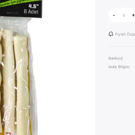
-
+
Fiyatı Dü
Barkod
İade Bilgisi: