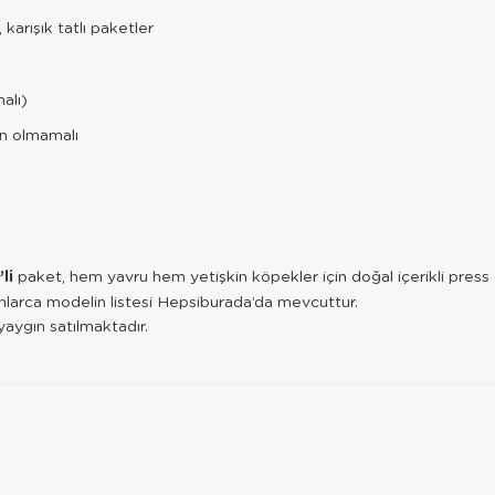
karışık tatlı paketler
alı)
en olmamalı
li
paket, hem yavru hem yetişkin köpekler için doğal içerikli press 
nlarca modelin listesi Hepsiburada’da mevcuttur.
aygın satılmaktadır.