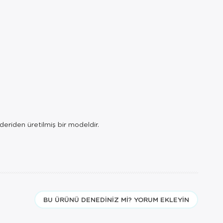
deriden üretilmiş bir modeldir.
BU ÜRÜNÜ DENEDINIZ MI? YORUM EKLEYIN