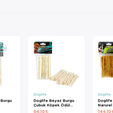
DI
Doglife
Doglife
 Burgu
Doglife Beyaz Burgu
Doglife
Çubuk Köpek Ödül
Narurel
Kemiği 10lu
64,10
144,10