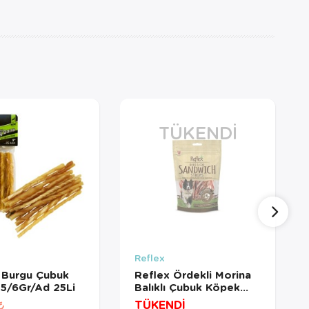
TÜKENDI
Reflex
 Burgu Çubuk
Reflex Ördekli Morina
 5/6Gr/Ad 25Li
Balıklı Çubuk Köpek
Ödülü 80 Gr
TÜKENDİ