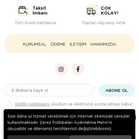
Taksit
ÇOK
İmkanı
KOLAY!
Tüm Kredi Kartlarına
Toptan Alışveriş Artık
KURUMSAL
ÖDEME
İLETİŞİM
HAKKIMIZDA
ABONE OL
Gizlilik politikasını
okudum ve elektronik posta almayı kabul
ediyorum.
Size daha iyi hizmet verebilmek için internet sitemizde çerezler
kullanılmaktadır. Çerez Politikaları Aydınlatma Metni’ni
okuyabilir ve dilerseniz tercihlerinizi değiştirebilirsiniz.
© 2020
Rengarenk Pet Shop
. Tüm hakları saklıdır.