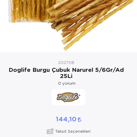
Kedi Yataklar
Köpek Yatakl
202708
Doglife Burgu Çubuk Narurel 5/6Gr/Ad
25Li
0
yorum
144,10
Taksit Seçenekleri