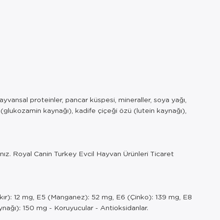
 hayvansal proteinler, pancar küspesi, mineraller, soya yağı,
lar (glukozamin kaynağı), kadife çiçeği özü (lutein kaynağı),
yınız. Royal Canin Turkey Evcil Hayvan Ürünleri Ticaret
akır): 12 mg, E5 (Manganez): 52 mg, E6 (Çinko): 139 mg, E8
aynağı): 150 mg - Koruyucular - Antioksidanlar.