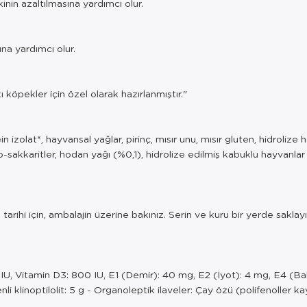
inin azaltılmasına yardımcı olur.
na yardımcı olur.
köpekler için özel olarak hazırlanmıştır."
n izolat*, hayvansal yağlar, pirinç, mısır unu, mısır gluten, hidrolize
-oligo-sakkaritler, hodan yağı (%0,1), hidrolize edilmiş kabuklu hayvan
tarihi için, ambalajin üzerine bakınız. Serin ve kuru bir yerde sakla
0 IU, Vitamin D3: 800 IU, E1 (Demir): 40 mg, E2 (İyot): 4 mg, E4 (B
 klinoptilolit: 5 g - Organoleptik ilaveler: Çay özü (polifenoller k