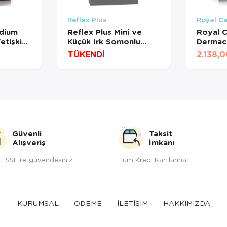
Reflex Plus
Royal C
dium
Reflex Plus Mini ve
Royal C
etişkin
Küçük Irk Somonlu
Dermac
15 Kg
Yetişkin Köpek Maması
Yetişki
TÜKENDİ
2.138,
3kg
3 Kg
Güvenli
Taksit
Alışveriş
İmkanı
t SSL ile güvendesiniz
Tüm Kredi Kartlarına
KURUMSAL
ÖDEME
İLETİŞİM
HAKKIMIZDA