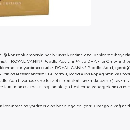
ığı korumak amacıyla her bir ırkın kendine özel beslenme ihtiyaçl
lmiştir. ROYAL CANIN® Poodle Adult, EPA ve DHA gibi Omega-3 yağ as
steklenmesine yardımcı olurlar. ROYAL CANIN® Poodle Adult, içerdiğ
k için özel tasarlanmıştır. Bu formül, Poodle ırkı köpeğinizin kas 
dle Adult, yumuşak ve lezzetli Loaf (katı kıvamda ezme ) kıvamıy
ve kuru mama almasını sağlamak için beslenme yönergelerimizi ince
ının korunmasına yardımcı olan besin ögeleri içerir. Omega 3 yağ asi