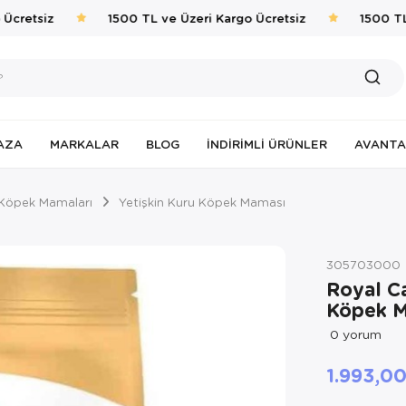
cretsiz
1500 TL ve Üzeri Kargo Ücretsiz
1500 TL v
AZA
MARKALAR
BLOG
İNDIRIMLI ÜRÜNLER
AVANTA
Köpek Mamaları
Yetişkin Kuru Köpek Maması
305703000
Royal Ca
Köpek M
0
yorum
1.993,0