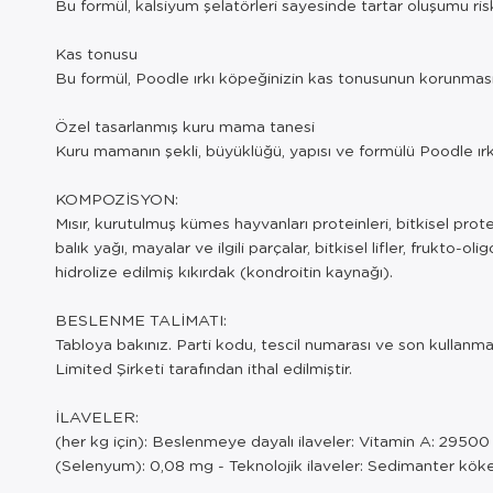
Bu formül, kalsiyum şelatörleri sayesinde tartar oluşumu risk
Kas tonusu
Bu formül, Poodle ırkı köpeğinizin kas tonusunun korunması
Özel tasarlanmış kuru mama tanesi
Kuru mamanın şekli, büyüklüğü, yapısı ve formülü Poodle ırkı 
KOMPOZİSYON:
Mısır, kurutulmuş kümes hayvanları proteinleri, bitkisel protei
balık yağı, mayalar ve ilgili parçalar, bitkisel lifler, frukto
hidrolize edilmiş kıkırdak (kondroitin kaynağı).
BESLENME TALİMATI:
Tabloya bakınız. Parti kodu, tescil numarası ve son kullanma 
Limited Şirketi tarafından ithal edilmiştir.
İLAVELER:
(her kg için): Beslenmeye dayalı ilaveler: Vitamin A: 2950
(Selenyum): 0,08 mg - Teknolojik ilaveler: Sedimanter kökenli