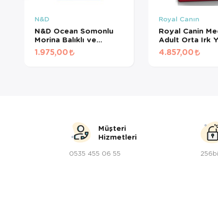
N&D
Royal Canın
N&D Ocean Somonlu
Royal Canin Me
Morina Balıklı ve
Adult Orta Irk Y
Kavunlu Tahılsız Mini Irk
Köpek Maması 
1.975,00
4.857,00
Yetişkin Köpek Maması
2,5 Kg
Müşteri
Hizmetleri
0535 455 06 55
256bi