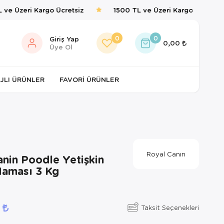
e Üzeri Kargo Ücretsiz
1500 TL ve Üzeri Kargo Ücretsiz
0
0
Giriş Yap
0,00
Üye Ol
JLI ÜRÜNLER
FAVORI ÜRÜNLER
Royal Canın
nin Poodle Yetişkin
aması 3 Kg
0
Taksit Seçenekleri