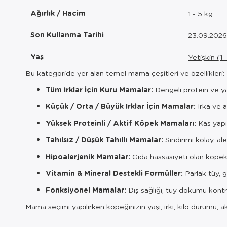
Ağırlık / Hacim
1 - 5 kg
Son Kullanma Tarihi
23.09.2026
Yaş
Yetişkin (1 
Bu kategoride yer alan temel mama çeşitleri ve özellikleri:
Tüm Irklar İçin Kuru Mamalar:
Dengeli protein ve ya
Küçük / Orta / Büyük Irklar İçin Mamalar:
Irka ve a
Yüksek Proteinli / Aktif Köpek Mamaları:
Kas yapı
Tahılsız / Düşük Tahıllı Mamalar:
Sindirimi kolay, aler
Hipoalerjenik Mamalar:
Gıda hassasiyeti olan köpekl
Vitamin & Mineral Destekli Formüller:
Parlak tüy, gü
Fonksiyonel Mamalar:
Diş sağlığı, tüy dökümü kontro
Mama seçimi yapılırken köpeğinizin yaşı, ırkı, kilo durumu, a