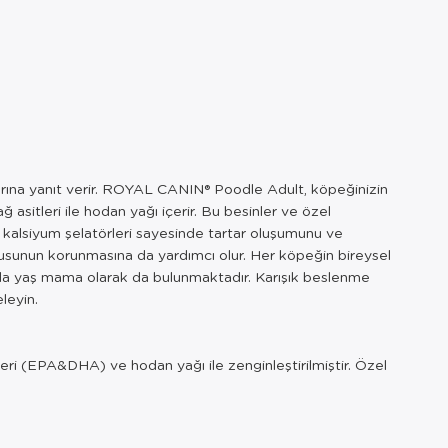
arına yanıt verir. ROYAL CANIN® Poodle Adult, köpeğinizin
itleri ile hodan yağı içerir. Bu besinler ve özel
i kalsiyum şelatörleri sayesinde tartar oluşumunu ve
tonusunun korunmasına da yardımcı olur. Her köpeğin bireysel
la yaş mama olarak da bulunmaktadır. Karışık beslenme
leyin.
tleri (EPA&DHA) ve hodan yağı ile zenginleştirilmiştir. Özel