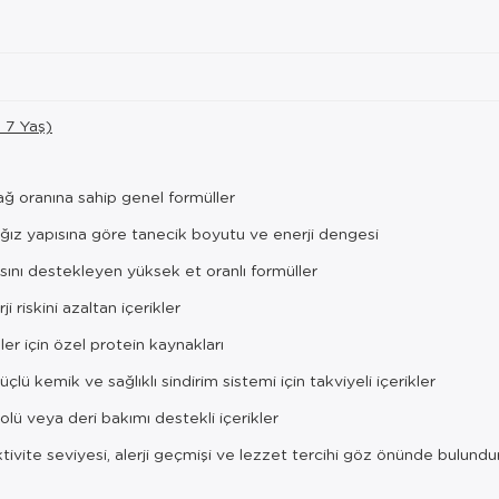
- 7 Yaş)
ğ oranına sahip genel formüller
ğız yapısına göre tanecik boyutu ve enerji dengesi
sını destekleyen yüksek et oranlı formüller
ji riskini azaltan içerikler
er için özel protein kaynakları
çlü kemik ve sağlıklı sindirim sistemi için takviyeli içerikler
lü veya deri bakımı destekli içerikler
ktivite seviyesi, alerji geçmişi ve lezzet tercihi göz önünde bulundur