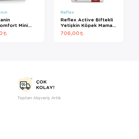
anın
Reflex
anin
Reflex Active Biftekli
omfort Mini
Yetişkin Köpek Maması
n Köpek Maması
3 Kg
00
706,00
ÇOK
KOLAY!
Toptan Alışveriş Artık