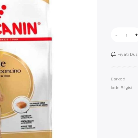
-
+
Fiyatı Dü
Barkod
İade Bilgisi: