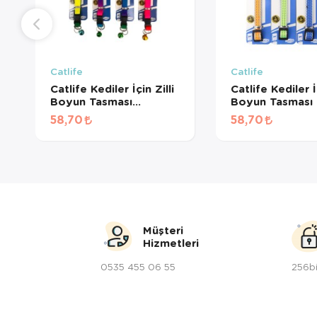
Catlife
Catlife
Catlife Kediler İçin Zilli
Catlife Kediler İç
Boyun Tasması
Boyun Tasması 
Gökkuşağı
Color
58,70
58,70
Müşteri
Hizmetleri
0535 455 06 55
256bi