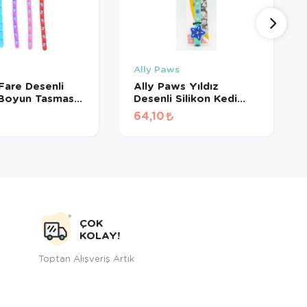
Ally Paws
 Fare Desenli
Ally Paws Yıldız
 Boyun Tasması
Desenli Silikon Kedi
x Color
Boyun Tasması Zilli
64,10
ÇOK
KOLAY!
Toptan Alışveriş Artık