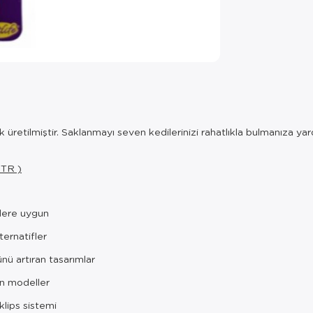
rak üretilmiştir. Saklanmayı seven kedilerinizi rahatlıkla bulmanıza ya
 TR )
llere uygun
ternatifler
ü artıran tasarımlar
n modeller
klips sistemi