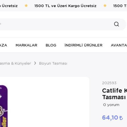
Ücretsiz
1500 TL ve Üzeri Kargo Ücretsiz
1500 TL 
AZA
MARKALAR
BLOG
İNDIRIMLI ÜRÜNLER
AVANTA
asma & Künyeler
Boyun Tasması
202593
Catlife 
Tasması
0
yorum
64,10