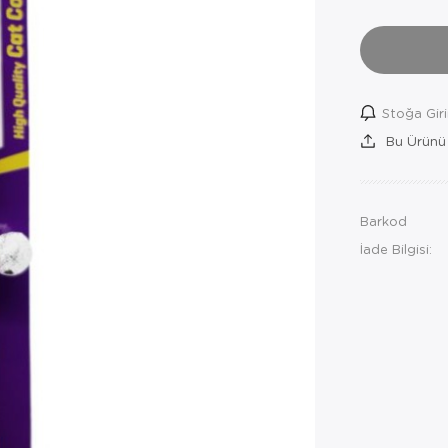
Stoğa Gir
Bu Ürünü
Barkod
İade Bilgisi: