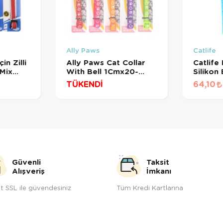
Ally Paws
Catlife
in Zilli
Ally Paws Cat Collar
Catlife
Mix
With Bell 1Cmx20-
Silikon
30Cm
Zilli Mi
TÜKENDİ
64,10
Güvenli
Taksit
Alışveriş
İmkanı
t SSL ile güvendesiniz
Tüm Kredi Kartlarına