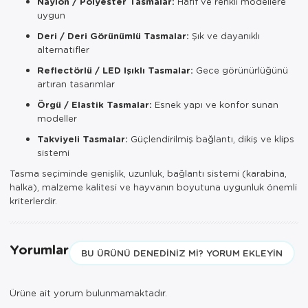
Naylon / Polyester Tasmalar:
Hafif ve renkli modellere
uygun
Deri / Deri Görünümlü Tasmalar:
Şık ve dayanıklı
alternatifler
Reflectörlü / LED Işıklı Tasmalar:
Gece görünürlüğünü
artıran tasarımlar
Örgü / Elastik Tasmalar:
Esnek yapı ve konfor sunan
modeller
Takviyeli Tasmalar:
Güçlendirilmiş bağlantı, dikiş ve klips
sistemi
Tasma seçiminde genişlik, uzunluk, bağlantı sistemi (karabina,
halka), malzeme kalitesi ve hayvanın boyutuna uygunluk önemli
kriterlerdir.
Yorumlar
BU ÜRÜNÜ DENEDINIZ MI? YORUM EKLEYIN
Ürüne ait yorum bulunmamaktadır.