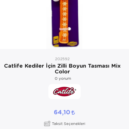
Kedi Yataklar
Köpek Yatakl
202592
Catlife Kediler İçin Zilli Boyun Tasması Mix
Color
0
yorum
64,10
Taksit Seçenekleri