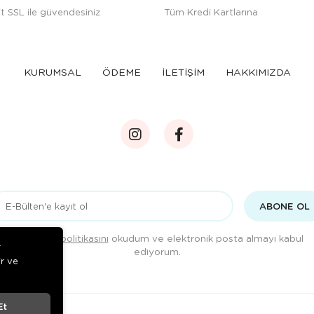
t SSL ile güvendesiniz
Tüm Kredi Kartlarına
KURUMSAL
ÖDEME
İLETİŞİM
HAKKIMIZDA
ABONE OL
Gizlilik politikasını
okudum ve elektronik posta almayı kabul
r
ediyorum.
ir ve
Et