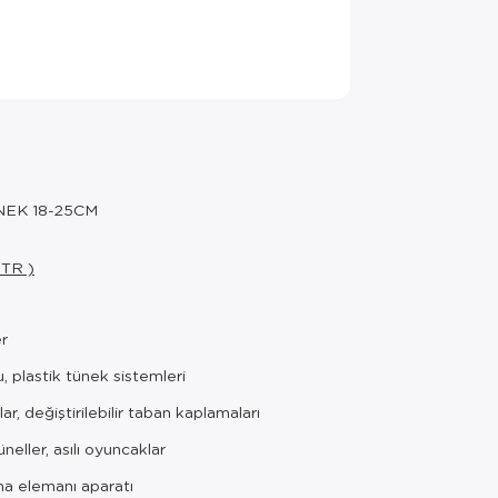
NEK 18-25CM
 TR )
er
 plastik tünek sistemleri
lar, değiştirilebilir taban kaplamaları
neller, asılı oyuncaklar
ma elemanı aparatı