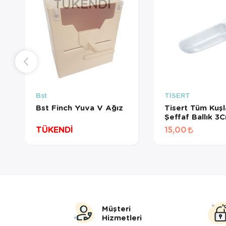
TÜKENDI
Bst
TİSERT
Bst Finch Yuva V Ağız
Tisert Tüm Kuşla
Şeffaf Ballık 3
TÜKENDİ
15,00
Müşteri
Hizmetleri