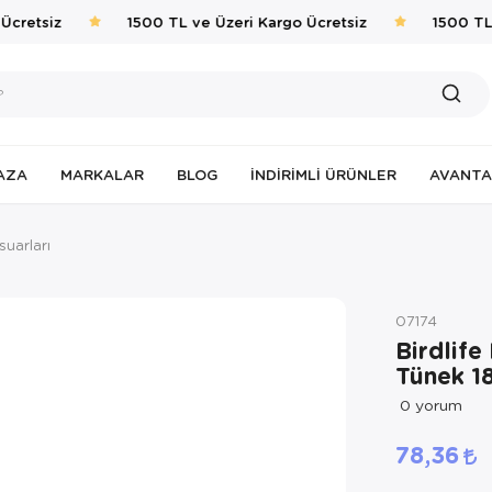
cretsiz
1500 TL ve Üzeri Kargo Ücretsiz
1500 TL v
AZA
MARKALAR
BLOG
İNDIRIMLI ÜRÜNLER
AVANTA
uarları
07174
Birdlife
Tünek 1
0
yorum
78,36