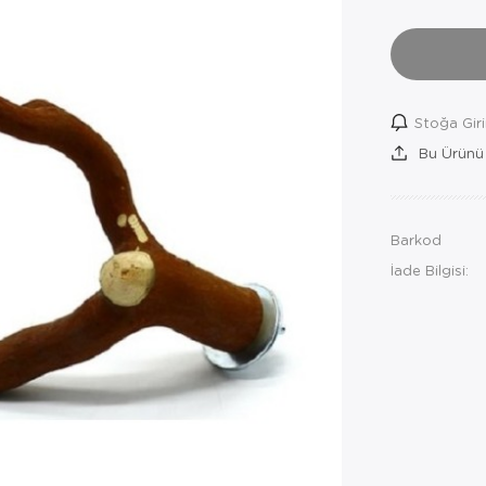
Stoğa Gir
Bu Ürünü
Barkod
İade Bilgisi: