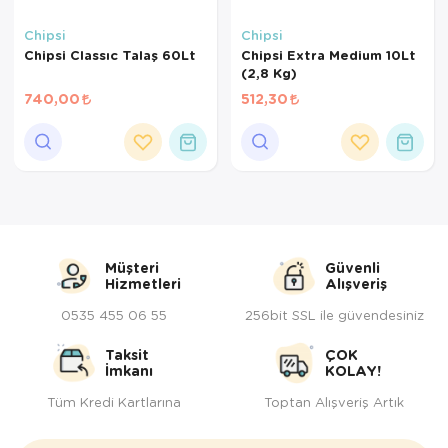
Kedi Yataklar
Köpek Yatakl
Chipsi
Chipsi
Chipsi Classıc Talaş 60Lt
Chipsi Extra Medium 10Lt
(2,8 Kg)
740,00
512,30
Müşteri
Güvenli
Hizmetleri
Alışveriş
0535 455 06 55
256bit SSL ile güvendesiniz
Taksit
ÇOK
İmkanı
KOLAY!
Tüm Kredi Kartlarına
Toptan Alışveriş Artık