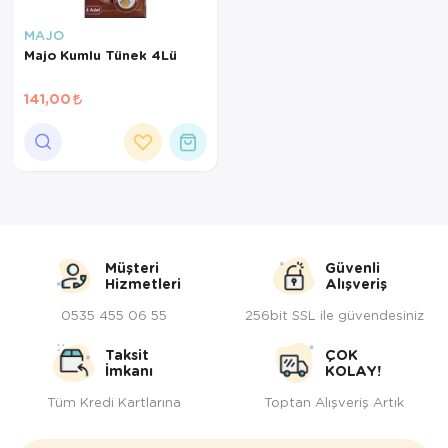
Kedi Yataklar
Köpek Yatakl
MAJO
Majo Kumlu Tünek 4Lü
141,00
Müşteri
Güvenli
Hizmetleri
Alışveriş
0535 455 06 55
256bit SSL ile güvendesiniz
Taksit
ÇOK
İmkanı
KOLAY!
Tüm Kredi Kartlarına
Toptan Alışveriş Artık