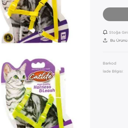
Stoğa Gir
Bu Ürünü
Barkod
İade Bilgisi: