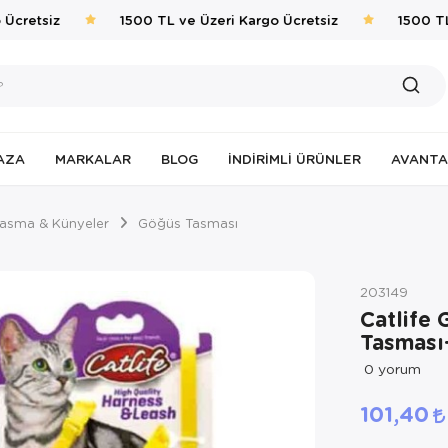
cretsiz
1500 TL ve Üzeri Kargo Ücretsiz
1500 TL 
AZA
MARKALAR
BLOG
İNDIRIMLI ÜRÜNLER
AVANTA
asma & Künyeler
Göğüs Tasması
203149
Catlife
Tasması
0
yorum
101,40