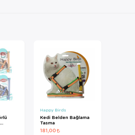
DI
Happy Birds
rlü
Kedi Belden Bağlama
Tasma
rme
181,00