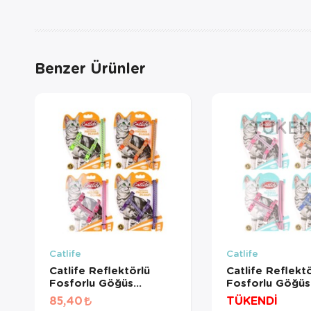
Benzer Ürünler
TÜKEN
Catlife
Catlife
Catlife Reflektörlü
Catlife Reflektö
Fosforlu Göğüs
Fosforlu Göğüs
Tasması+Gezdirme
Tasması Gezdi
85,40
TÜKENDİ