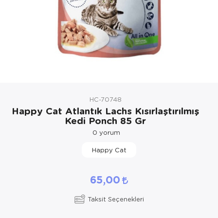
Kedi Yataklar
Köpek Yatakl
HC-70748
Happy Cat Atlantık Lachs Kısırlaştırılmış
Kedi Ponch 85 Gr
0
yorum
Happy Cat
65,00
Taksit Seçenekleri