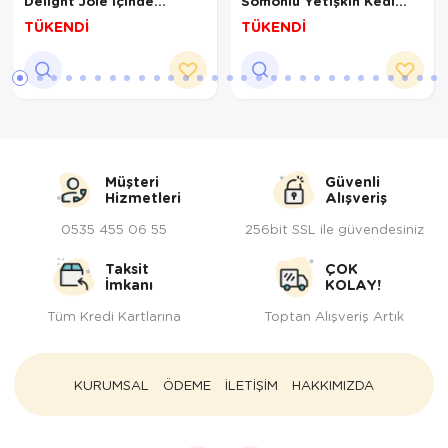
Delight Jöle İçinde
Somonlu Yetişkin Kedi
Tavuklu Yavru Kedi
Konservesi 85 Gr
TÜKENDİ
TÜKENDİ
Konservesi 85 Gr
Müşteri
Güvenli
Hizmetleri
Alışveriş
0535 455 06 55
256bit SSL ile güvendesiniz
Taksit
ÇOK
İmkanı
KOLAY!
Tüm Kredi Kartlarına
Toptan Alışveriş Artık
KURUMSAL
ÖDEME
İLETİŞİM
HAKKIMIZDA