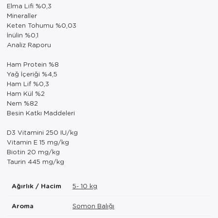
Elma Lifi %0,3
Mineraller
Keten Tohumu %0,03
İnülin %0,1
Analiz Raporu
Ham Protein %8
Yağ İçeriği %4,5
Ham Lif %0,3
Ham Kül %2
Nem %82
Besin Katkı Maddeleri
D3 Vitamini 250 IU/kg
Vitamin E 15 mg/kg
Biotin 20 mg/kg
Taurin 445 mg/kg
Ağırlık / Hacim
5- 10 kg
Aroma
Somon Balığı