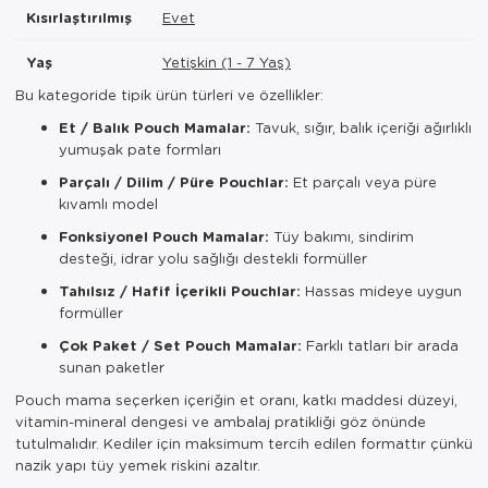
Kısırlaştırılmış
Evet
Yaş
Yetişkin (1 - 7 Yaş)
Bu kategoride tipik ürün türleri ve özellikler:
Et / Balık Pouch Mamalar:
Tavuk, sığır, balık içeriği ağırlıklı
yumuşak pate formları
Parçalı / Dilim / Püre Pouchlar:
Et parçalı veya püre
kıvamlı model
Fonksiyonel Pouch Mamalar:
Tüy bakımı, sindirim
desteği, idrar yolu sağlığı destekli formüller
Tahılsız / Hafif İçerikli Pouchlar:
Hassas mideye uygun
formüller
Çok Paket / Set Pouch Mamalar:
Farklı tatları bir arada
sunan paketler
Pouch mama seçerken içeriğin et oranı, katkı maddesi düzeyi,
vitamin-mineral dengesi ve ambalaj pratikliği göz önünde
tutulmalıdır. Kediler için maksimum tercih edilen formattır çünkü
nazik yapı tüy yemek riskini azaltır.