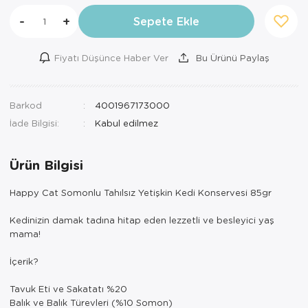
-
+
Sepete Ekle
Fiyatı Düşünce Haber Ver
Bu Ürünü Paylaş
Barkod
4001967173000
İade Bilgisi:
Ürün Bilgisi
Happy Cat Somonlu Tahılsız Yetişkin Kedi Konservesi 85gr
Kedinizin damak tadına hitap eden lezzetli ve besleyici yaş
mama!
İçerik?
Tavuk Eti ve Sakatatı %20
Balık ve Balık Türevleri (%10 Somon)