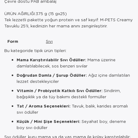
Çevre dostu PAB ambalaj
ÜRÜN AĞIRLIĞI:375 g (15 gx25)
Tek lezzetli pakette yoğun protein ve saf keyif: M-PETS Creamy
Tavuklu 25’li, kedinizin her mama anını zenginleştirir.
Form
Sıvı
Bu kategoride tipik ürün tipleri:
Mama Karıştırılabilir Sıvı Ödüller:
Mama üzerine
damlatılabilecek, sos benzeri sıvılar
Doğrudan Damla / Şurup Ödüller:
Ağız içine damlatılan
lezzet destekleyiciler
Vitamin / Probiyotik Katkılı Sıvı Ödüller:
Sindirim,
bağışıklık ya da tüy bakımı destekli formüller
Tat / Aroma Seçenekleri:
Tavuk, balık, karides aromalı
sıvı ödüller
Küçük / Mini Şişe Seçenekleri:
Seyahat boy, deneme
boy sıvı ödüller
Sıvı ödüller, kuru mama ya da yaş mama ile kolay karıştırılabilir;