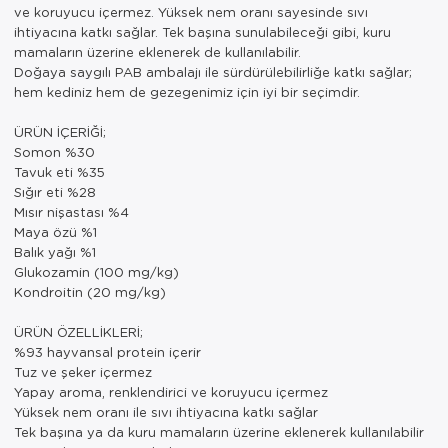
ve koruyucu içermez. Yüksek nem oranı sayesinde sıvı
ihtiyacına katkı sağlar. Tek başına sunulabileceği gibi, kuru
mamaların üzerine eklenerek de kullanılabilir.
Doğaya saygılı PAB ambalajı ile sürdürülebilirliğe katkı sağlar;
hem kediniz hem de gezegenimiz için iyi bir seçimdir.
ÜRÜN İÇERİĞİ;
Somon %30
Tavuk eti %35
Sığır eti %28
Mısır nişastası %4
Maya özü %1
Balık yağı %1
Glukozamin (100 mg/kg)
Kondroitin (20 mg/kg)
ÜRÜN ÖZELLİKLERİ;
%93 hayvansal protein içerir
Tuz ve şeker içermez
Yapay aroma, renklendirici ve koruyucu içermez
Yüksek nem oranı ile sıvı ihtiyacına katkı sağlar
Tek başına ya da kuru mamaların üzerine eklenerek kullanılabilir