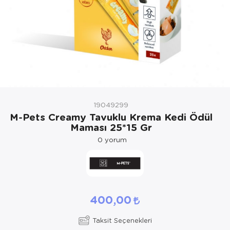
Kedi Yataklar
Köpek Yatakl
19049299
M-Pets Creamy Tavuklu Krema Kedi Ödül
Maması 25*15 Gr
0
yorum
400,00
Taksit Seçenekleri