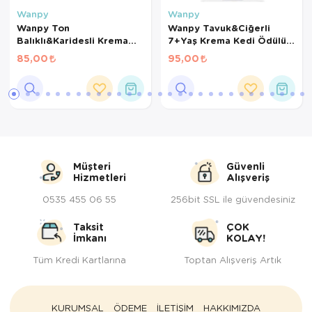
Wanpy
Wanpy
Wanpy Ton
Wanpy Tavuk&Ciğerli
Balıklı&Karidesli Krema
7+Yaş Krema Kedi Ödülü
Kedi Ödülü 14Gr*5 Adet
14Gr*5 Adet
85,00
95,00
Müşteri
Güvenli
Hizmetleri
Alışveriş
0535 455 06 55
256bit SSL ile güvendesiniz
Taksit
ÇOK
İmkanı
KOLAY!
Tüm Kredi Kartlarına
Toptan Alışveriş Artık
KURUMSAL
ÖDEME
İLETİŞİM
HAKKIMIZDA