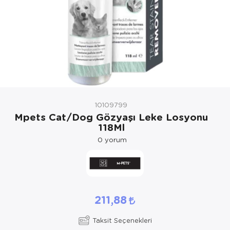
Kedi Yataklar
Köpek Yatakl
10109799
Mpets Cat/Dog Gözyaşı Leke Losyonu
118Ml
0
yorum
211,88
Taksit Seçenekleri