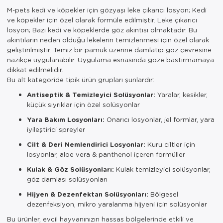
M-pets kedi ve köpekler için gözyaşı leke çıkarıcı losyon; Kedi
ve köpekler için özel olarak formüle edilmiştir. Leke çıkarıcı
losyon; Bazı kedi ve köpeklerde göz akıntısı olmaktadır. Bu
akıntıların neden olduğu lekelerin temizlenmesi için özel olarak
geliştirilmiştir. Temiz bir pamuk üzerine damlatıp göz çevresine
nazikçe uygulanabilir. Uygulama esnasında göze bastırmamaya
dikkat edilmelidir.
Bu alt kategoride tipik ürün grupları şunlardır:
Antiseptik & Temizleyici Solüsyonlar:
Yaralar, kesikler,
küçük sıyrıklar için özel solüsyonlar
Yara Bakım Losyonları:
Onarıcı losyonlar, jel formlar, yara
iyileştirici spreyler
Cilt & Deri Nemlendirici Losyonlar:
Kuru ciltler için
losyonlar, aloe vera & panthenol içeren formüller
Kulak & Göz Solüsyonları:
Kulak temizleyici solüsyonlar,
göz damlası solüsyonları
Hijyen & Dezenfektan Solüsyonları:
Bölgesel
dezenfeksiyon, mikro yaralanma hijyeni için solüsyonlar
Bu ürünler, evcil hayvanınızın hassas bölgelerinde etkili ve