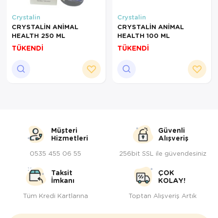
Kedi Yataklar
Köpek Yatakl
Crystalin
Crystalin
CRYSTALİN ANİMAL
CRYSTALİN ANİMAL
HEALTH 250 ML
HEALTH 100 ML
TÜKENDİ
TÜKENDİ
Müşteri
Güvenli
Hizmetleri
Alışveriş
0535 455 06 55
256bit SSL ile güvendesiniz
Taksit
ÇOK
İmkanı
KOLAY!
Tüm Kredi Kartlarına
Toptan Alışveriş Artık