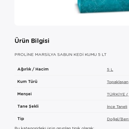
Ürün Bilgisi
PROLİNE MARSİLYA SABUN KEDİ KUMU 5 LT
Ağırlık / Hacim
5 L
Kum Türü
Topaklaşan
Menşei
TÜRKİYE (
Tane Şekli
İnce Taneli
Tip
Doğal/Bent
Bu kategorideki ürün grupları tipik olarak: