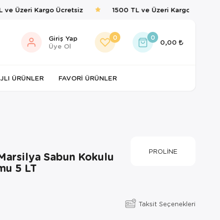
ve Üzeri Kargo Ücretsiz
1500 TL ve Üzeri Kargo Ücretsiz
0
0
Giriş Yap
0,00
Üye Ol
JLI ÜRÜNLER
FAVORI ÜRÜNLER
PROLİNE
 Marsilya Sabun Kokulu
mu 5 LT
Taksit Seçenekleri