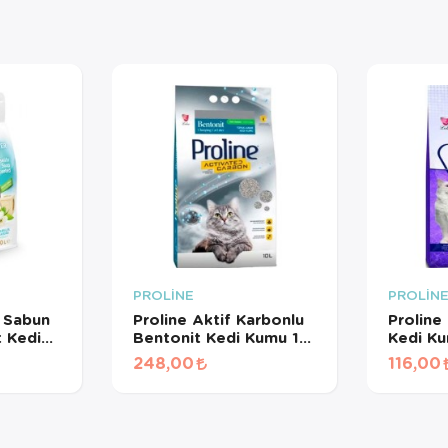
PROLİNE
PROLİN
a Sabun
Proline Aktif Karbonlu
Proline
t Kedi
Bentonit Kedi Kumu 10
Kedi Ku
LT
248,00
116,00