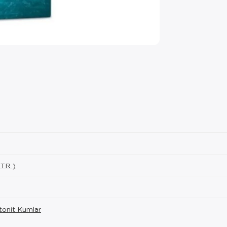
 TR )
onit Kumlar