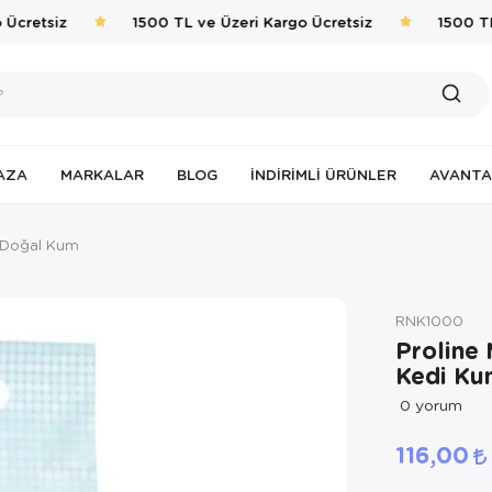
cretsiz
1500 TL ve Üzeri Kargo Ücretsiz
1500 TL 
AZA
MARKALAR
BLOG
İNDIRIMLI ÜRÜNLER
AVANTA
 Doğal Kum
RNK1000
Proline
Kedi Ku
0
yorum
116,00