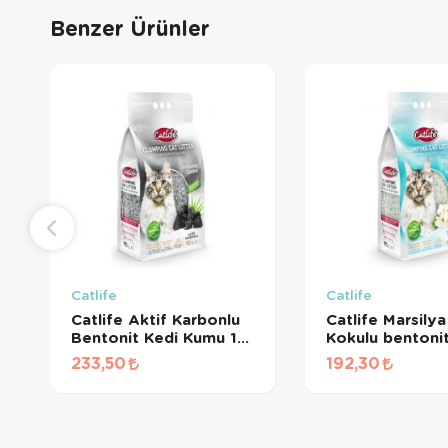
Benzer Ürünler
Catlife
Catlife
Catlife Aktif Karbonlu
Catlife Marsily
Bentonit Kedi Kumu 10
Kokulu bentoni
Lt
Kumu 10 Lt
233,50
192,30