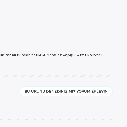
lın taneli kumlar patilere daha az yapışır. Aktif karbonlu
BU ÜRÜNÜ DENEDINIZ MI? YORUM EKLEYIN