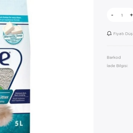
-
+
Fiyatı Dü
Barkod
İade Bilgisi: