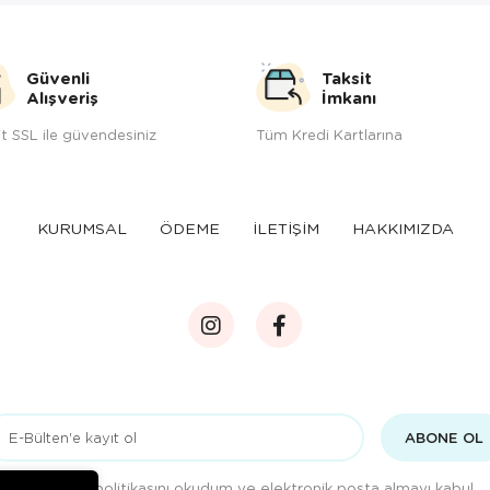
Güvenli
Taksit
Alışveriş
İmkanı
t SSL ile güvendesiniz
Tüm Kredi Kartlarına
KURUMSAL
ÖDEME
İLETİŞİM
HAKKIMIZDA
ABONE OL
Gizlilik politikasını
okudum ve elektronik posta almayı kabul