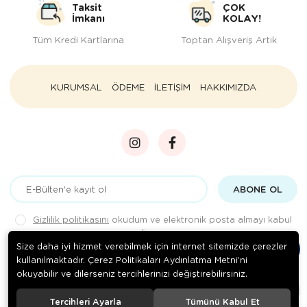
Taksit
ÇOK
İmkanı
KOLAY!
Tüm Kredi Kartlarına
Toptan Alışveriş Artık
KURUMSAL
ÖDEME
İLETİŞİM
HAKKIMIZDA
ABONE OL
Gizlilik politikasını
okudum ve elektronik posta almayı kabul
ediyorum.
Size daha iyi hizmet verebilmek için internet sitemizde çerezler
kullanılmaktadır. Çerez Politikaları Aydınlatma Metni’ni
okuyabilir ve dilerseniz tercihlerinizi değiştirebilirsiniz.
© 2020
Rengarenk Pet Shop
. Tüm hakları saklıdır.
Tercihleri Ayarla
Tümünü Kabul Et