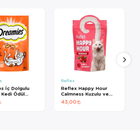
s
Reflex
s İç Dolgulu
Reflex Happy Hour
 Kedi Ödül
Calmness Kuzulu ve
si 60 Gr
Kızılcıklı Kedi Ödül
43,00
Maması 60 Gr