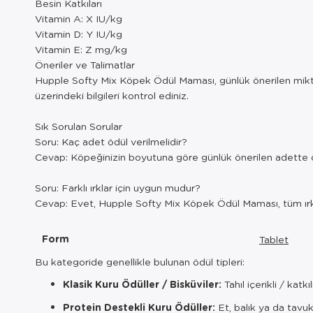
Besin Katkıları
Vitamin A: X IU/kg
Vitamin D: Y IU/kg
Vitamin E: Z mg/kg
Öneriler ve Talimatlar
Hupple Softy Mix Köpek Ödül Maması, günlük önerilen miktarı
üzerindeki bilgileri kontrol ediniz.
Sık Sorulan Sorular
Soru: Kaç adet ödül verilmelidir?
Cevap: Köpeğinizin boyutuna göre günlük önerilen adette öd
Soru: Farklı ırklar için uygun mudur?
Cevap: Evet, Hupple Softy Mix Köpek Ödül Maması, tüm ırkl
Form
Tablet
Bu kategoride genellikle bulunan ödül tipleri:
Klasik Kuru Ödüller / Bisküviler:
Tahıl içerikli / kat
Protein Destekli Kuru Ödüller:
Et, balık ya da tavuk