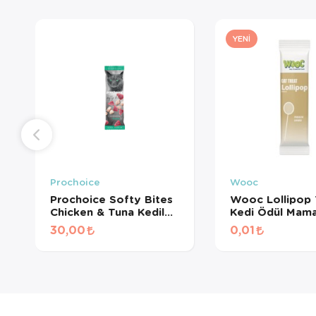
YENI
Prochoice
Wooc
Prochoice Softy Bites
Wooc Lollipop 
Chicken & Tuna Kediler
Kedi Ödül Mama
için Yumuşak
Gr
30,00
0,01
Atıştırmalık 10 gr