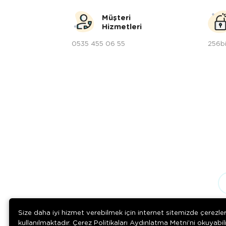
Müşteri
Hizmetleri
0535 455 06 55
256bi
Size daha iyi hizmet verebilmek için internet sitemizde çerezle
kullanılmaktadır. Çerez Politikaları Aydınlatma Metni’ni okuyabil