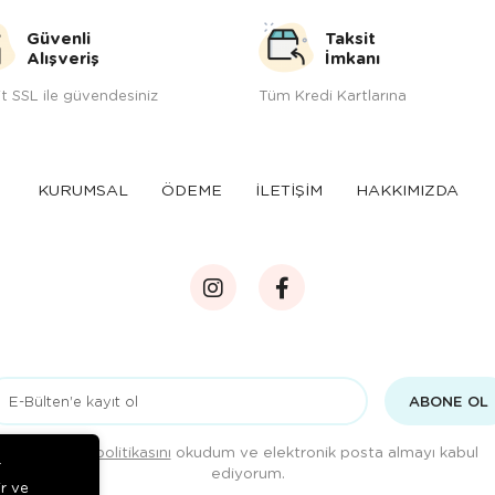
Güvenli
Taksit
Alışveriş
İmkanı
t SSL ile güvendesiniz
Tüm Kredi Kartlarına
KURUMSAL
ÖDEME
İLETİŞİM
HAKKIMIZDA
ABONE OL
Gizlilik politikasını
okudum ve elektronik posta almayı kabul
r
ediyorum.
ir ve