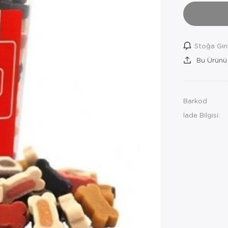
Stoğa Gir
Bu Ürünü
Barkod
İade Bilgisi: