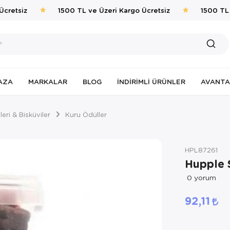
retsiz
1500 TL ve Üzeri Kargo Ücretsiz
1500 TL ve
AZA
MARKALAR
BLOG
İNDIRIMLI ÜRÜNLER
AVANTA
eri & Bisküviler
Kuru Ödüller
HPL87261
Hupple 
0
yorum
92,11