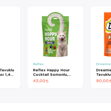
Reflex
Dreamie
Tavuklu
Reflex Happy Hour
Dreamie
sı 1,4
Cocktail Somonlu,
Tavuklu
Kuzulu, Tavuklu ve
Bisküvi
43,00
90,00
Yaban Mersinli Kedi
Ödül Maması 60 Gr