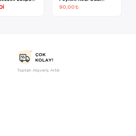
5 Adet
Bisküvisi 60 Gr
Dİ
90,00
ÇOK
KOLAY!
Toptan Alışveriş Artık