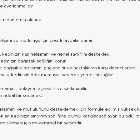
e ayarlanmalıdır.
nuzdan emin olunuz.
şimi ve mutluluğu için çeşitli faydalar sunar:
 kedinizin kas gelişimini ve genel sağlığını destekler.
kedinizin bağırsak sağlığını korur.
 bağışıklık sistemini güçlendirir ve hastalıklara karşı direnci artırır.
roması, kedinizin ödül mamasını severek yemesini sağlar.
maması, kolayca taşınabilir ve saklanabilir.
in ideal bir seçenek.
işimini ve mutluluğunu desteklemek için formüle edilmiş yüksek kalit
tekler. Kedinizin sindirim sağlığına olumlu katkılar sağlayan bu ödü
şam sürmesi için mükemmel bir seçimdir.