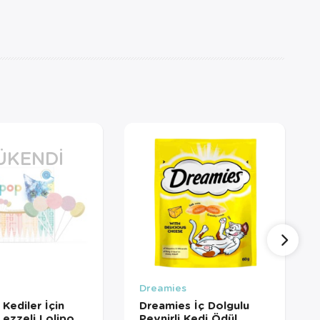
ÜKENDI
Dreamies
Kediler İçin
Dreamies İç Dolgulu
 Lezzeli Lolipop
Peynirli Kedi Ödül