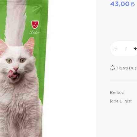
43,00
-
+
Fiyatı Dü
Barkod
İade Bilgisi: