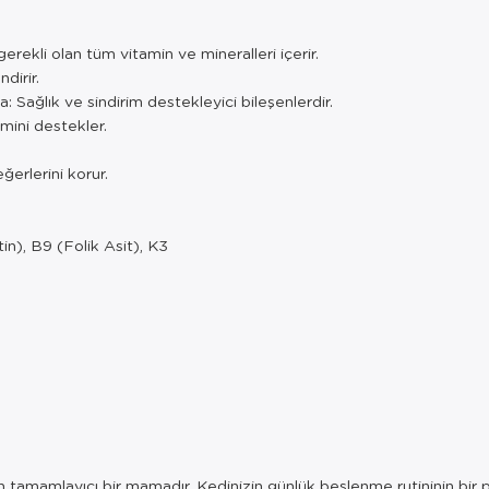
erekli olan tüm vitamin ve mineralleri içerir.
dirir.
 Sağlık ve sindirim destekleyici bileşenlerdir.
emini destekler.
ğerlerini korur.
tin), B9 (Folik Asit), K3
 tamamlayıcı bir mamadır. Kedinizin günlük beslenme rutininin bir pa