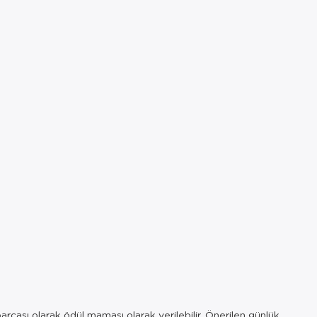
rçası olarak ödül maması olarak verilebilir. Önerilen günlük