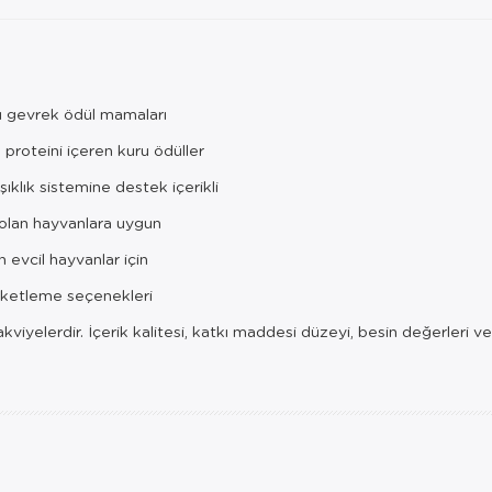
kılı gevrek ödül mamaları
 proteini içeren kuru ödüller
şıklık sistemine destek içerikli
olan hayvanlara uygun
 evcil hayvanlar için
aketleme seçenekleri
takviyelerdir. İçerik kalitesi, katkı maddesi düzeyi, besin değerleri