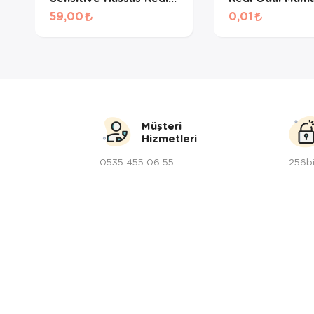
Ödül Maması 60gr
Gr
59,00
0,01
Müşteri
Hizmetleri
0535 455 06 55
256bi