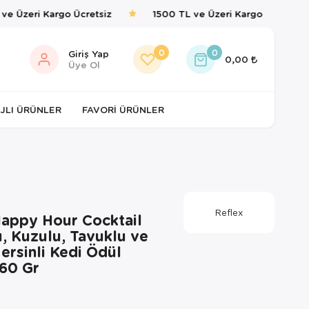
 Üzeri Kargo Ücretsiz
1500 TL ve Üzeri Kargo Ücretsiz
0
0
Giriş Yap
0,00
Üye Ol
JLI ÜRÜNLER
FAVORI ÜRÜNLER
Reflex
Happy Hour Cocktail
, Kuzulu, Tavuklu ve
ersinli Kedi Ödül
60 Gr