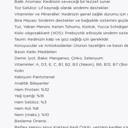
Balık Aroması: Kedinizin seveceği bir lezzet sunar.
Toz Selüloz: Lif kaynağı olarak sindirimi destekler.
Vitaminler ve Mineraller: Kedinizin genel sağlık durumu için g
Bira Mayası: Sindirimi destekler ve bağışıklık sistemini güçlen
Tuz, Yaban Mersini, Keten Tohumu, Kızılcık, Yucca Schidigera:
Ksilo-oligosakkarit (XOS): Prebiyotik etkisiyle sindirim sist
Taurin: Kedinizin kalp ve göz sağlığı için gereklidir.
Koruyucular ve Antioksidanlar: Ürünün tazeliğini ve besin de
Besin Katkı Maddeleri
Demir, İyot, Bakır, Manganez, Çinko, Selenyum
Vitaminler: A, D3, E, C, B1, B2, B3 (Niasin), B6, B12, B7 (Bio
Kolin
Kalsiyum Pantotenat
Analitik Bileşenler
Ham Protein: %32
Yağ İçeriği: %16
Ham Selüloz: %3
Ham Kül: %8
Nem (maks.): %10
Besleme Önerisi
Reflex Happy Hour Kokteyl Kedi Ödülü, yetişkin kediler için