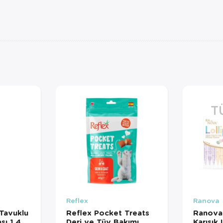
T
Reflex
Ranova
Tavuklu
Reflex Pocket Treats
Ranova 
sı 1,4
Deri ve Tüy Bakımı
Karışık