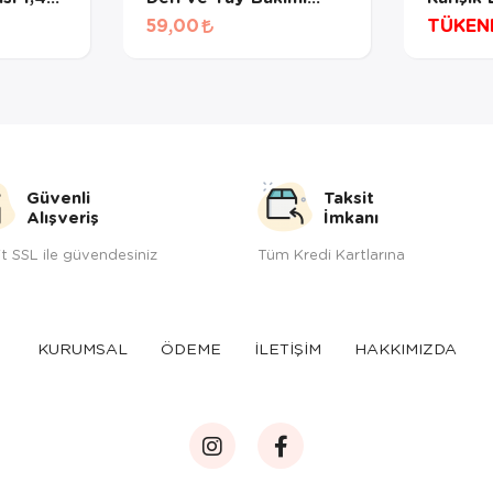
Destekleyici Kedi Ödül
1,4Gr*1
59,00
TÜKEN
Maması 60 Gr
Güvenli
Taksit
Alışveriş
İmkanı
t SSL ile güvendesiniz
Tüm Kredi Kartlarına
KURUMSAL
ÖDEME
İLETİŞİM
HAKKIMIZDA