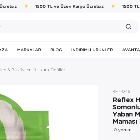
retsiz
1500 TL ve Üzeri Kargo Ücretsiz
1500 TL ve
AZA
MARKALAR
BLOG
İNDIRIMLI ÜRÜNLER
AVANTA
eri & Bisküviler
Kuru Ödüller
RFT-049
Reflex 
Somonlu
Yaban M
Maması 
0
yorum