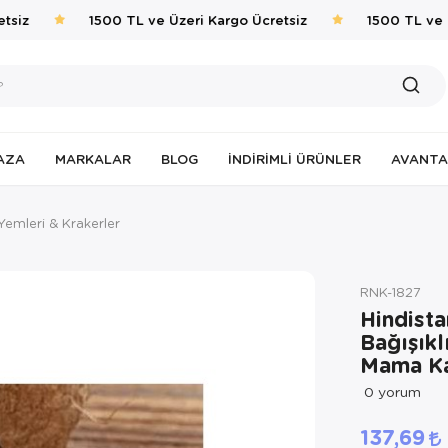
siz
1500 TL ve Üzeri Kargo Ücretsiz
1500 TL ve Üz
AZA
MARKALAR
BLOG
İNDIRIMLI ÜRÜNLER
AVANTA
Yemleri & Krakerler
RNK-1827
Hindista
Bağışıkl
Mama Ka
0
yorum
137,69