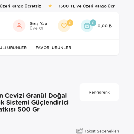
eri Kargo Ücretsiz
1500 TL ve Üzeri Kargo Ücretsiz
0
0
Giriş Yap
0,00
Üye Ol
JLI ÜRÜNLER
FAVORI ÜRÜNLER
Rengarenk
n Cevizi Granül Doğal
ık Sistemi Güçlendirici
tkısı 500 Gr
Taksit Seçenekleri