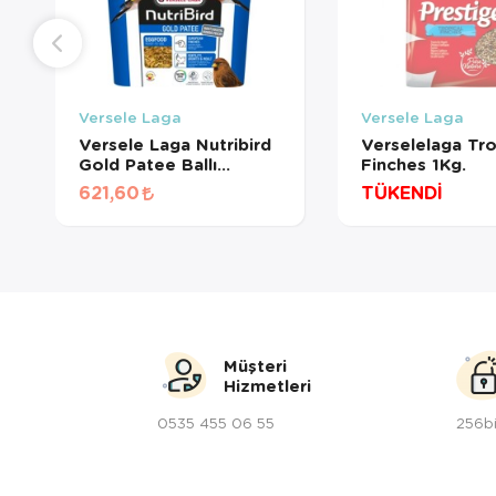
Versele Laga
Versele Laga
Versele Laga Nutribird
Verselelaga Tro
Gold Patee Ballı
Finches 1Kg.
Böcekli Karidesli Mama
621,60
TÜKENDİ
(Mor) (1 KG
BÖLÜNMÜŞ)
Müşteri
Hizmetleri
0535 455 06 55
256bi