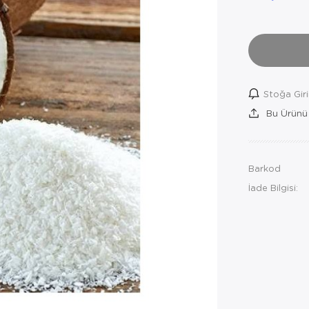
Stoğa Gir
Bu Ürünü
Barkod
İade Bilgisi: