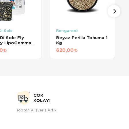
i Sole
Rengarenk
Di Sole Fly
Beyaz Perilla Tohumu 1
Fly LipoGemma
Kg
irme Tohumları
00
620,00
ÇOK
KOLAY!
Toptan Alışveriş Artık