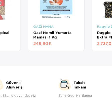
GAZİ MAMA
Raggio D
pical
Gazi Nemli Yumurta
Raggio 
Maması 1 Kg
Extra 
Çimlend
249,90
2.737,
12 Kg
Güvenli
Taksit
Alışveriş
İmkanı
t SSL ile güvendesiniz
Tüm Kredi Kartlarına