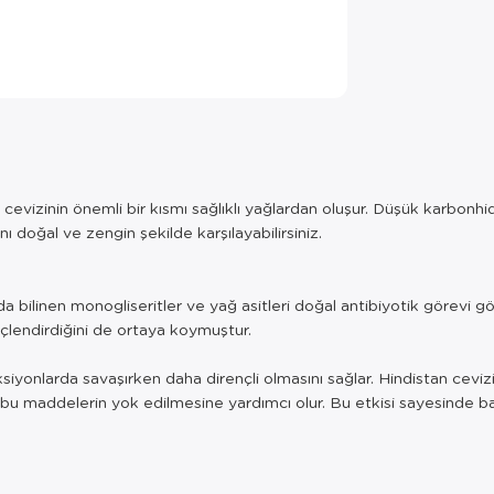
n cevizinin önemli bir kısmı sağlıklı yağlardan oluşur. Düşük karbon
ı doğal ve zengin şekilde karşılayabilirsiniz.
k da bilinen monogliseritler ve yağ asitleri doğal antibiyotik görevi
üçlendirdiğini de ortaya koymuştur.
iyonlarda savaşırken daha dirençli olmasını sağlar. Hindistan cevizin
bu maddelerin yok edilmesine yardımcı olur. Bu etkisi sayesinde bağ