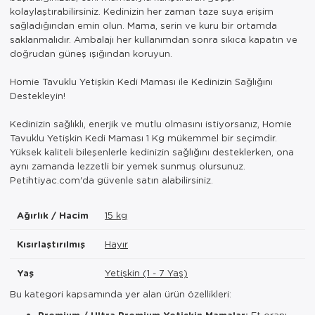
kolaylaştırabilirsiniz. Kedinizin her zaman taze suya erişim
sağladığından emin olun. Mama, serin ve kuru bir ortamda
saklanmalıdır. Ambalajı her kullanımdan sonra sıkıca kapatın ve
doğrudan güneş ışığından koruyun.
Homie Tavuklu Yetişkin Kedi Maması ile Kedinizin Sağlığını
Destekleyin!
Kedinizin sağlıklı, enerjik ve mutlu olmasını istiyorsanız, Homie
Tavuklu Yetişkin Kedi Maması 1 Kg mükemmel bir seçimdir.
Yüksek kaliteli bileşenlerle kedinizin sağlığını desteklerken, ona
aynı zamanda lezzetli bir yemek sunmuş olursunuz.
Petihtiyac.com'da güvenle satın alabilirsiniz.
Ağırlık / Hacim
15 kg
Kısırlaştırılmış
Hayır
Yaş
Yetişkin (1 - 7 Yaş)
Bu kategori kapsamında yer alan ürün özellikleri:
Premium / Ultra Premium Yetişkin Mamalar:
Et oranı