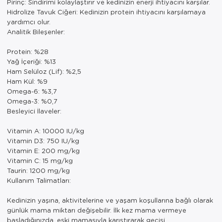
Pirinç: Sindirimi kolaylaştırır ve kedinizin enerji ihtiyacını karşılar.
Hidrolize Tavuk Ciğeri: Kedinizin protein ihtiyacını karşılamaya
yardımcı olur.
Analitik Bileşenler:
Protein: %28
Yağ İçeriği: %13
Ham Selüloz (Lif): %2,5
Ham Kül: %9
Omega-6: %3,7
Omega-3: %0,7
Besleyici İlaveler:
Vitamin A: 10000 IU/kg
Vitamin D3: 750 IU/kg
Vitamin E: 200 mg/kg
Vitamin C: 15 mg/kg
Taurin: 1200 mg/kg
Kullanım Talimatları:
Kedinizin yaşına, aktivitelerine ve yaşam koşullarına bağlı olarak
günlük mama miktarı değişebilir. İlk kez mama vermeye
başladığınızda, eski mamasıyla karıştırarak geçişi