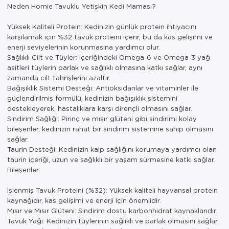
Neden Homie Tavuklu Yetişkin Kedi Maması?
Yüksek Kaliteli Protein: Kedinizin günlük protein ihtiyacını
karşılamak için %32 tavuk proteini içerir, bu da kas gelişimi ve
enerji seviyelerinin korunmasına yardımcı olur.
Sağlıklı Cilt ve Tüyler: İçeriğindeki Omega-6 ve Omega-3 yağ
asitleri tüylerin parlak ve sağlıklı olmasına katkı sağlar, aynı
zamanda cilt tahrişlerini azaltır.
Bağışıklık Sistemi Desteği: Antioksidanlar ve vitaminler ile
güçlendirilmiş formülü, kedinizin bağışıklık sistemini
destekleyerek, hastalıklara karşı dirençli olmasını sağlar.
Sindirim Sağlığı: Pirinç ve mısır glüteni gibi sindirimi kolay
bileşenler, kedinizin rahat bir sindirim sistemine sahip olmasını
sağlar.
Taurin Desteği: Kedinizin kalp sağlığını korumaya yardımcı olan
taurin içeriği, uzun ve sağlıklı bir yaşam sürmesine katkı sağlar.
Bileşenler:
İşlenmiş Tavuk Proteini (%32): Yüksek kaliteli hayvansal protein
kaynağıdır, kas gelişimi ve enerji için önemlidir.
Mısır ve Mısır Glüteni: Sindirim dostu karbonhidrat kaynaklarıdır.
Tavuk Yağı: Kedinizin tüylerinin sağlıklı ve parlak olmasını sağlar.