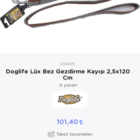
Kedi Yataklar
Köpek Yatakl
201405
Doglife Lüx Bez Gezdirme Kayışı 2,5x120
Cm
0
yorum
101,40
Taksit Seçenekleri