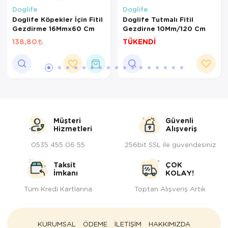
Doglife
Doglife
Doglife Köpekler İçin Fitil
Doglife Tutmalı Fitil
Gezdirme 16Mmx60 Cm
Gezdirne 10Mm/120 Cm
138,80
TÜKENDİ
Müşteri
Güvenli
Hizmetleri
Alışveriş
0535 455 06 55
256bit SSL ile güvendesiniz
Taksit
ÇOK
İmkanı
KOLAY!
Tüm Kredi Kartlarına
Toptan Alışveriş Artık
KURUMSAL
ÖDEME
İLETİŞİM
HAKKIMIZDA