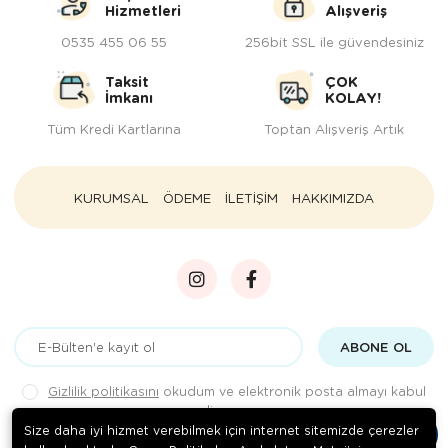
Hizmetleri
Alışveriş
0535 455 06 55
256bit SSL ile güvendesiniz
Taksit
ÇOK
İmkanı
KOLAY!
Tüm Kredi Kartlarına
Toptan Alışveriş Artık
KURUMSAL
ÖDEME
İLETİŞİM
HAKKIMIZDA
ABONE OL
Gizlilik politikasını
okudum ve elektronik posta almayı kabul
ediyorum.
Size daha iyi hizmet verebilmek için internet sitemizde çerezler