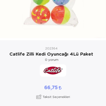
Kedi Yataklar
Köpek Yatakl
202364
Catlife Zilli Kedi Oyuncağı 4Lü Paket
0
yorum
66,75
Taksit Seçenekleri