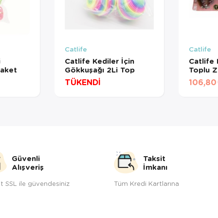
Catlife
Catlife
i
Catlife Kediler İçin
Catlife 
aket
Gökkuşağı 2Li Top
Toplu Zi
Tavşan
TÜKENDİ
106,80
Güvenli
Taksit
Alışveriş
İmkanı
t SSL ile güvendesiniz
Tüm Kredi Kartlarına