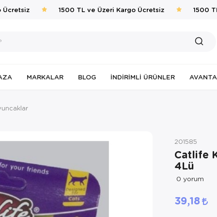
cretsiz
1500 TL ve Üzeri Kargo Ücretsiz
1500 TL 
AZA
MARKALAR
BLOG
İNDIRIMLI ÜRÜNLER
AVANTA
uncaklar
201585
Catlife 
4Lü
0
yorum
39,18