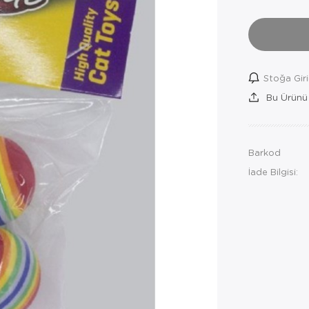
Stoğa Gir
Bu Ürünü
Barkod
İade Bilgisi: