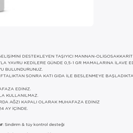
GELİŞİMİNİ DESTEKLEYEN TAŞIYICI MANNAN-OLİGOSAKKARİT(
IYLA YAVRU KEDİLERE GÜNDE 0,5-1 GR MAMALARINA İLAVE E
UYU BULUNDURUNUZ.
HAFTALIKTAN SONRA KATI GIDA İLE BESLENMEYE BAŞLADIKTA
FAZA EDİNİZ.
YLA KULLANILMAZ.
RDA AĞZI KAPALI OLARAK MUHAFAZA EDİNİZ
4 AY İÇİNDE.
ar
: Sindirim & tüy kontrol desteği