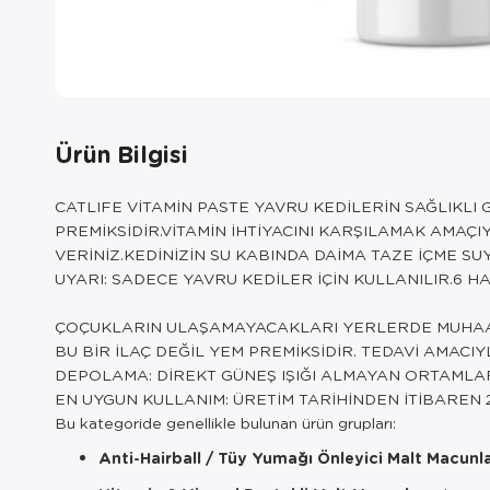
Ürün Bilgisi
CATLIFE VİTAMİN PASTE YAVRU KEDİLERİN SAĞLIKLI 
PREMİKSİDİR.VİTAMİN İHTİYACINI KARŞILAMAK AMAÇ
VERİNİZ.KEDİNİZİN SU KABINDA DAİMA TAZE İÇME S
UYARI: SADECE YAVRU KEDİLER İÇİN KULLANILIR.6 
ÇOÇUKLARIN ULAŞAMAYACAKLARI YERLERDE MUHAA
BU BİR İLAÇ DEĞİL YEM PREMİKSİDİR. TEDAVİ AMACI
DEPOLAMA: DİREKT GÜNEŞ IŞIĞI ALMAYAN ORTAMLA
EN UYGUN KULLANIM: ÜRETİM TARİHİNDEN İTİBAREN 2
Bu kategoride genellikle bulunan ürün grupları:
Anti-Hairball / Tüy Yumağı Önleyici Malt Macunl