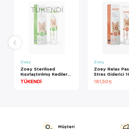
TÜKENDI
Zoey
Zoey
Zoey Sterilised
Zoey Relax Pas
Kısırlaştırılmış Kediler
Stres Giderici 
İçin Paste 100 Gr
TÜKENDİ
181,50
Müşteri