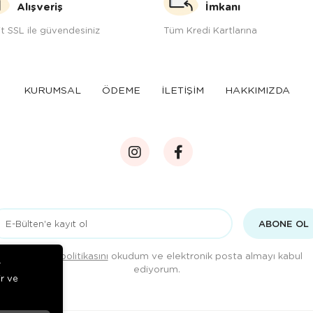
Alışveriş
İmkanı
t SSL ile güvendesiniz
Tüm Kredi Kartlarına
KURUMSAL
ÖDEME
İLETİŞİM
HAKKIMIZDA
ABONE OL
Gizlilik politikasını
okudum ve elektronik posta almayı kabul
r
ediyorum.
ir ve