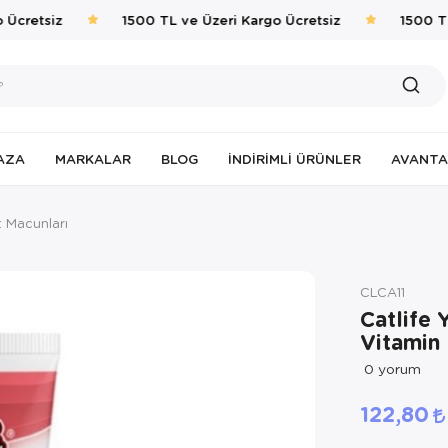
Ücretsiz
1500 TL ve Üzeri Kargo Ücretsiz
1500 TL 
AZA
MARKALAR
BLOG
İNDIRIMLI ÜRÜNLER
AVANTA
t Macunları
CLCA11
Catlife 
Vitamin
0
yorum
122,80