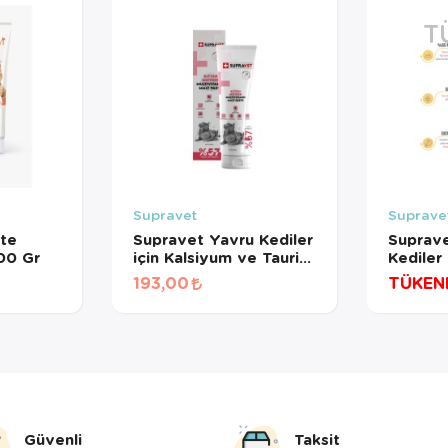
T
Supravet
Suprave
te
Supravet Yavru Kediler
Suprave
100 Gr
için Kalsiyum ve Taurinli
Kediler 
Multi Vitamin Kedi Malt
100 Gr
193,00
TÜKEN
Paste 30 Gr
Güvenli
Taksit