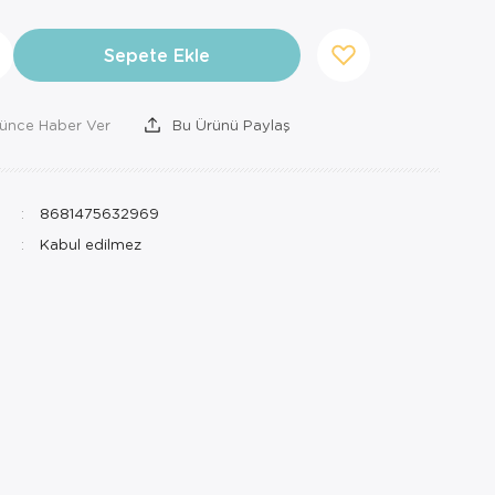
Sepete Ekle
şünce Haber Ver
Bu Ürünü Paylaş
8681475632969