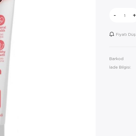
-
+
Fiyatı Dü
Barkod
İade Bilgisi: