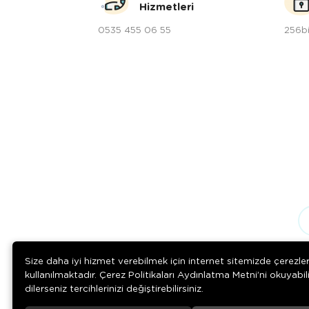
Hizmetleri
0535 455 06 55
256bi
Size daha iyi hizmet verebilmek için internet sitemizde çerezle
kullanılmaktadır. Çerez Politikaları Aydınlatma Metni’ni okuyabil
dilerseniz tercihlerinizi değiştirebilirsiniz.