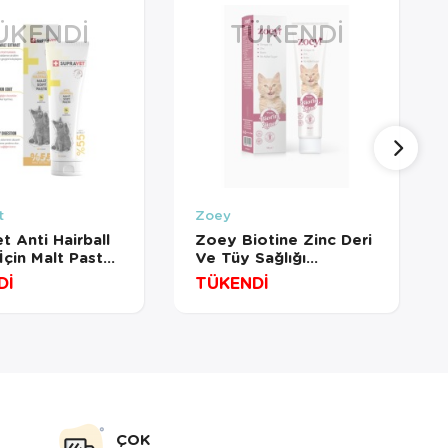
ÜKENDI
TÜKENDI
t
Zoey
t Anti Hairball
Zoey Biotine Zinc Deri
İçin Malt Paste
Ve Tüy Sağlığı
Gelişimini Destekleyici
Dİ
TÜKENDİ
Paste 100 Gr
ÇOK