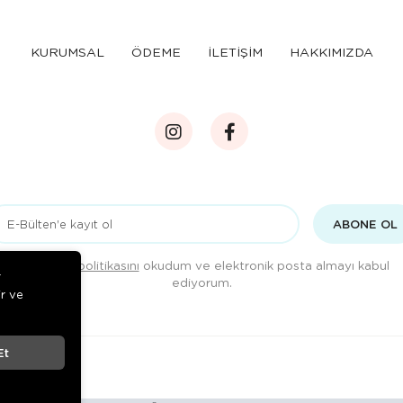
KURUMSAL
ÖDEME
İLETİŞİM
HAKKIMIZDA
ABONE OL
Gizlilik politikasını
okudum ve elektronik posta almayı kabul
r
ediyorum.
ir ve
Et