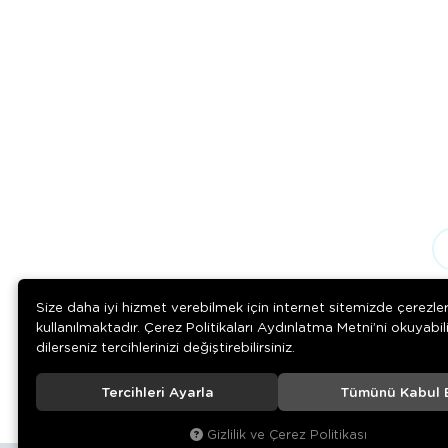
Size daha iyi hizmet verebilmek için internet sitemizde çerezle
kullanılmaktadır. Çerez Politikaları Aydınlatma Metni’ni okuyabil
dilerseniz tercihlerinizi değiştirebilirsiniz.
Tercihleri Ayarla
Tümünü Kabul 
© 2020
Rengarenk Pet Shop
. Tüm hakları saklıdır.
Gizlilik ve Çerez Politikası