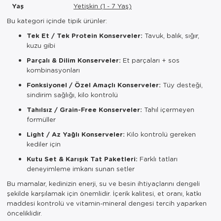
Yaş
Yetişkin (1 - 7 Yaş)
Bu kategori içinde tipik ürünler:
Tek Et / Tek Protein Konserveler:
Tavuk, balık, sığır,
kuzu gibi
Parçalı & Dilim Konserveler:
Et parçaları + sos
kombinasyonları
Fonksiyonel / Özel Amaçlı Konserveler:
Tüy desteği,
sindirim sağlığı, kilo kontrolü
Tahılsız / Grain-Free Konserveler:
Tahıl içermeyen
formüller
Light / Az Yağlı Konserveler:
Kilo kontrolü gereken
kediler için
Kutu Set & Karışık Tat Paketleri:
Farklı tatları
deneyimleme imkanı sunan setler
Bu mamalar, kedinizin enerji, su ve besin ihtiyaçlarını dengeli
şekilde karşılamak için önemlidir. İçerik kalitesi, et oranı, katkı
maddesi kontrolü ve vitamin-mineral dengesi tercih yaparken
önceliklidir.