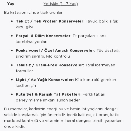
Yaş
Yetişkin (1 - 7 Yaş)
Bu kategori içinde tipik ürünler:
Tek Et / Tek Protein Konserveler:
Tavuk, balık, sığır,
kuzu gibi
Parçalı & Dilim Konserveler:
Et parçaları + sos
kombinasyonları
Fonksiyonel / Özel Amaçlı Konserveler:
Tüy desteği,
sindirim sağlığı, kilo kontrolü
Tahılsız / Grain-Free Konserveler:
Tahıl içermeyen
formüller
Light / Az Yağlı Konserveler:
Kilo kontrolü gereken
kediler için
Kutu Set & Karışık Tat Paketleri:
Farklı tatları
deneyimleme imkanı sunan setler
Bu mamalar, kedinizin enerji, su ve besin ihtiyaçlarını dengeli
şekilde karşılamak için önemlidir. İçerik kalitesi, et oranı, katkı
maddesi kontrolü ve vitamin-mineral dengesi tercih yaparken
önceliklidir.