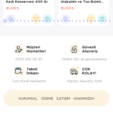
Kedi Konservesi 400 Gr
Alabalıklı ve Ton Balıklı
Yetişkin Kedi Konservesi
81,00
81,00
400 Gr
Müşteri
Güvenli
Hizmetleri
Alışveriş
0535 455 06 55
256bit SSL ile güvendesiniz
Taksit
ÇOK
İmkanı
KOLAY!
Tüm Kredi Kartlarına
Toptan Alışveriş Artık
KURUMSAL
ÖDEME
İLETİŞİM
HAKKIMIZDA