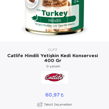
Kedi Yataklar
Köpek Yatakl
CLF17
Catlife Hindili Yetişkin Kedi Konservesi
400 Gr
0
yorum
60,97
Taksit Seçenekleri