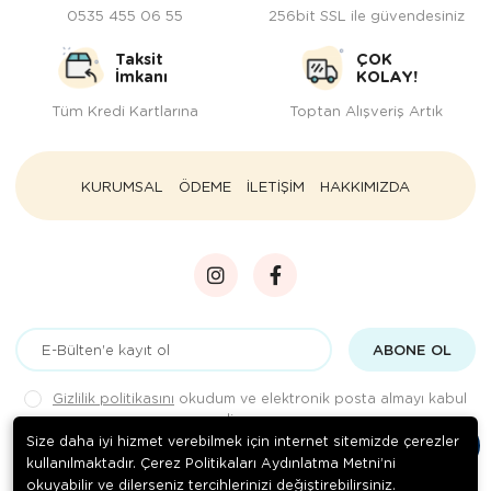
0535 455 06 55
256bit SSL ile güvendesiniz
Taksit
ÇOK
İmkanı
KOLAY!
Tüm Kredi Kartlarına
Toptan Alışveriş Artık
KURUMSAL
ÖDEME
İLETİŞİM
HAKKIMIZDA
ABONE OL
Gizlilik politikasını
okudum ve elektronik posta almayı kabul
ediyorum.
Size daha iyi hizmet verebilmek için internet sitemizde çerezler
kullanılmaktadır. Çerez Politikaları Aydınlatma Metni’ni
okuyabilir ve dilerseniz tercihlerinizi değiştirebilirsiniz.