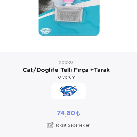
Kedi Yataklar
Köpek Yatakl
201023
Cat/Doglife Telli Fırça +Tarak
0
yorum
74,80
Taksit Seçenekleri