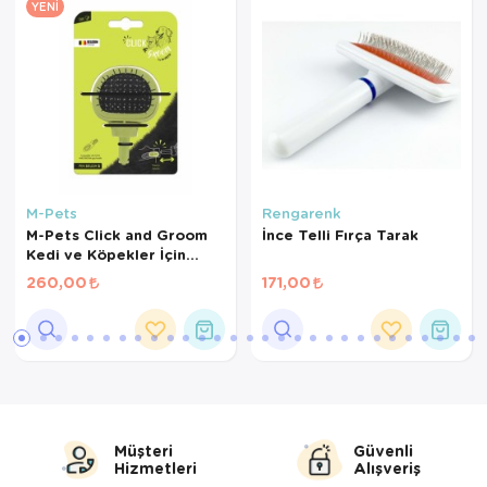
YENI
M-Pets
Rengarenk
M-Pets Click and Groom
İnce Telli Fırça Tarak
Kedi ve Köpekler İçin
Masaj Uçlu Fırça Yedek
260,00
171,00
Başlık 8x6,5x5cm
Müşteri
Güvenli
Hizmetleri
Alışveriş