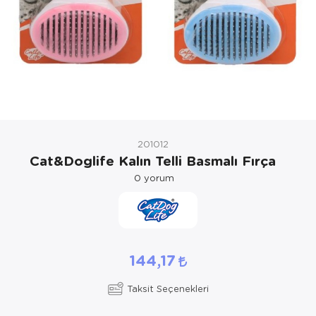
Kedi Yataklar
Köpek Yatakl
201012
Cat&Doglife Kalın Telli Basmalı Fırça
0
yorum
144,17
Taksit Seçenekleri