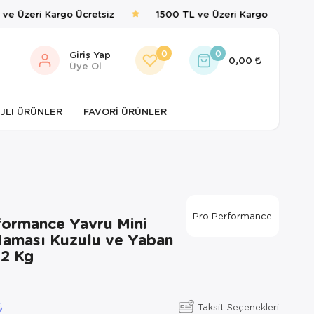
e Üzeri Kargo Ücretsiz
1500 TL ve Üzeri Kargo Ücretsiz
0
0
Giriş Yap
0,00
Üye Ol
JLI ÜRÜNLER
FAVORI ÜRÜNLER
Pro Performance
formance Yavru Mini
aması Kuzulu ve Yaban
 2 Kg
Taksit Seçenekleri