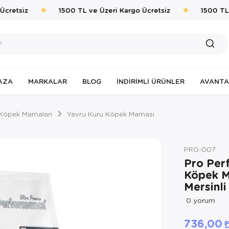
retsiz
1500 TL ve Üzeri Kargo Ücretsiz
1500 TL v
AZA
MARKALAR
BLOG
İNDIRIMLI ÜRÜNLER
AVANTA
Köpek Mamaları
Yavru Kuru Köpek Maması
PRO-007
Pro Per
Köpek M
Mersinli
0
yorum
736,00