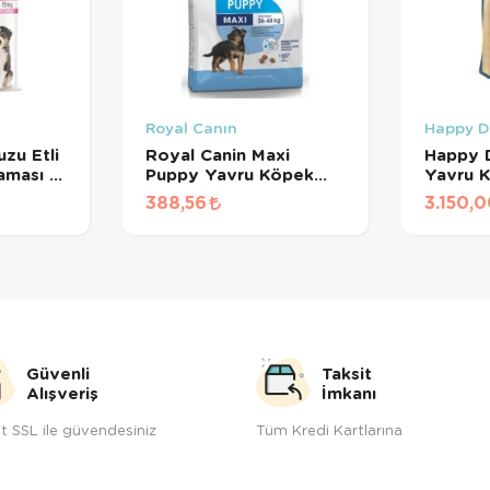
Royal Canın
Happy 
zu Etli
Royal Canin Maxi
Happy 
ması 15
Puppy Yavru Köpek
Yavru 
Maması (1 KG
Kg
388,56
3.150,
BÖLÜNMÜŞ)
Güvenli
Taksit
Alışveriş
İmkanı
t SSL ile güvendesiniz
Tüm Kredi Kartlarına