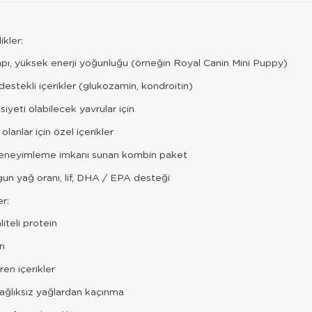
ikler:
apı, yüksek enerji yoğunluğu (örneğin Royal Canin Mini Puppy)
stekli içerikler (glukozamin, kondroitin)
siyeti olabilecek yavrular için
olanlar için özel içerikler
 deneyimleme imkanı sunan kombin paket
un yağ oranı, lif, DHA / EPA desteği
r:
iteli protein
rı
en içerikler
ağlıksız yağlardan kaçınma