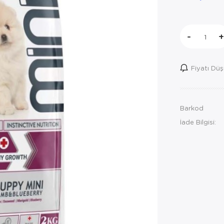
-
+
Fiyatı Dü
Barkod
İade Bilgisi: