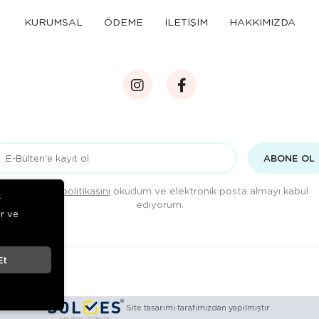
KURUMSAL
ÖDEME
İLETİŞİM
HAKKIMIZDA
ABONE OL
Gizlilik politikasını
okudum ve elektronik posta almayı kabul
r
ediyorum.
ir ve
Et
Site tasarımı tarafımızdan yapılmıştır.