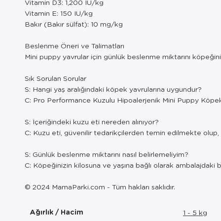
Vitamin D3: 1,200 IU/kg
Vitamin E: 150 IU/kg
Bakır (Bakır sülfat): 10 mg/kg
Beslenme Öneri ve Talimatları
Mini puppy yavrular için günlük beslenme miktarını köpeğinizi
Sık Sorulan Sorular
S: Hangi yaş aralığındaki köpek yavrularına uygundur?
C: Pro Performance Kuzulu Hipoalerjenik Mini Puppy Köpek M
S: İçeriğindeki kuzu eti nereden alınıyor?
C: Kuzu eti, güvenilir tedarikçilerden temin edilmekte olup, 
S: Günlük beslenme miktarını nasıl belirlemeliyim?
C: Köpeğinizin kilosuna ve yaşına bağlı olarak ambalajdaki 
© 2024 MamaParki.com - Tüm hakları saklıdır.
Ağırlık / Hacim
1 - 5 kg