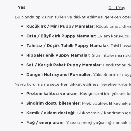
Yaş
0 - 1 Yaş
Bu alanda tipik ürün türleri ve dikkat edilmesi gereken özell
Küçük Irk / Mini Puppy Mamalar:
Küçük tanecikli y
Orta / Büyük Irk Puppy Mamalar:
Eklem koruyucu de
Tahılsız / Düşük Tahıllı Puppy Mamalar:
Tahıl hassa
Hipoalerjenik Puppy Mamalar:
Gıda intoleransı riski 
Set / Karışık Paket Puppy Mamalar:
Farklı tatları
Dangeli Nutrisyonel Formüller:
Yüksek protein, uyg
Yavru kuru mama seçerken dikkat edilmesi gereken kriterle
Protein kalitesi ve oranı:
Kas gelişimi için yüksek kal
Sindirim dostu bileşenler:
Prebiyotikler, lif kaynakla
Kemik / eklem desteği:
Glukozamin / kondroitin içer
Yağ / enerji oranı:
Yüksek enerji yoğunluğu, ancak s