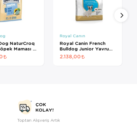
Dog
Royal Canın
Dog NaturCroq
Royal Canin French
Köpek Maması 15
Bulldog Junior Yavru
Köpek Maması 3 Kg
00
2.138,00
ÇOK
KOLAY!
Toptan Alışveriş Artık