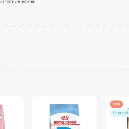
çin formüle edilmiş
YENI
ÜCRETSI