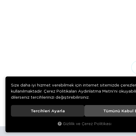
Size daha iyi hizmet verebilmek için internet sitemizde çerezle
kullanılmaktadır. Çerez Politikaları Aydınlatma Metni’ni okuyabil
dilerseniz tercihlerinizi değiştirebilirsiniz.
Tercihleri Ayarla
Tümünü Kabul 
© 2020
Rengarenk Pet Shop
. Tüm hakları saklıdır.
Gizlilik ve Çerez Politikası