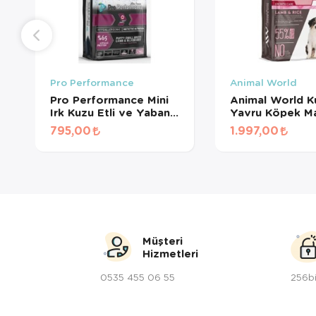
Pro Performance
Animal World
Pro Performance Mini
Animal World Ku
Irk Kuzu Etli ve Yaban
Yavru Köpek Ma
Mersinli Yavru Köpek
Kg
795,00
1.997,00
Maması 2 Kg
Müşteri
Hizmetleri
0535 455 06 55
256bi