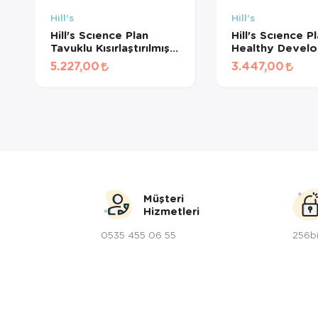
Hill's
Hill's
Hill's Scıence Plan
Hill's Scıence P
Tavuklu Kısırlaştırılmış
Healthy Devel
Kedi Maması 8kg + 2kg
Tavuklu Yavru 
5.227,00
3.447,00
HEDİYE!
Maması 5kg + 2
HEDİYE!
Müşteri
Hizmetleri
0535 455 06 55
256bi