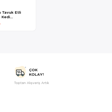
n Tavuk Etli
n Kedi
esi 85Gr
ÇOK
KOLAY!
Toptan Alışveriş Artık