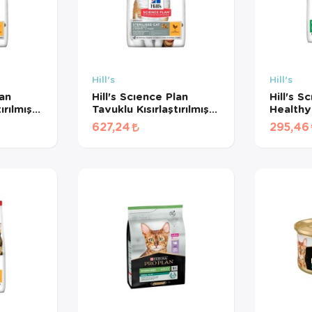
Hill's
Hill's
lan
Hill's Scıence Plan
Hill's S
ırılmış
Tavuklu Kısırlaştırılmış
Health
HEDİYE!
Kedi Maması + HEDİYE!
Tavuklu
627,24
295,46
NMÜŞ)
(1 KG BÖLÜNMÜŞ)
Maması
GR BÖ