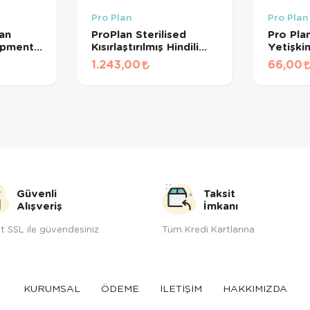
Pro Plan
Pro Plan
lan
ProPlan Sterilised
Pro Pla
opment
Kısırlaştırılmış Hindili
Yetişki
Kedi
Kedi Maması 1,5
Konserv
1.243,00
66,00
kg
Güvenli
Taksit
Alışveriş
İmkanı
t SSL ile güvendesiniz
Tüm Kredi Kartlarına
KURUMSAL
ÖDEME
İLETİŞİM
HAKKIMIZDA