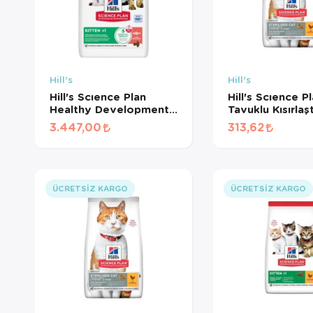
Hill's
Hill's
Hill's Scıence Plan
Hill's Scıence P
Healthy Development
Tavuklu Kısırlaşt
Somonlu Yavru Kedi
Kedi Maması + 
3.447,00
313,62
Maması 5kg + 2kg
(500 GR BÖLÜ
HEDİYE!
ÜCRETSIZ KARGO
ÜCRETSIZ KARGO