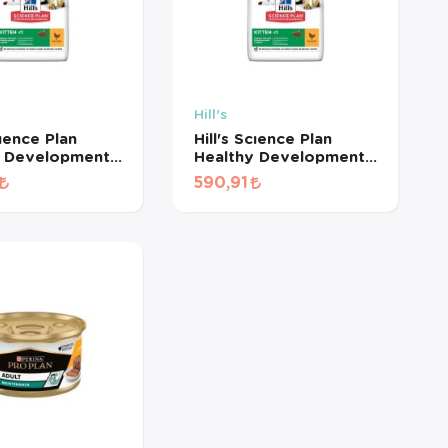
Hill's
cıence Plan
Hill's Scıence Plan
y Development
Healthy Development
 Yavru Kedi
Tavuklu Yavru Kedi
590,91
 + HEDİYE! (500
Maması + HEDİYE! (1
LÜNMÜŞ)
KG BÖLÜNMÜŞ)