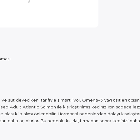
Maması
 ve süt devedikeni tarifiyle şımartılıyor. Omega-3 yağ asitleri açısı
ised Adult Atlantic Salmon ile kısırlaştırılmış kediniz için sadece lezz
 olası kilo alımı önlenebilir. Hormonal nedenlerden dolayı kısırlaştı
ndan daha aç olurlar. Bu nedenle kısırlaştırmadan sonra kedinizi d