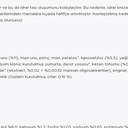
dedir ve bu da idrar taşı oluşumunu kolaylaştırır. Bu nedenle, idrar kr
lerindeki mamalara kıyasla hafifçe artırılmıştır. Kısırlaştırılmış ked
ış olursunuz.
(%11), mısır unu, pirinç, mısır, patates*, lignoselüloz (%5,5), yağl
dyum klorür, kurutulmuş yumurta, deniz yosunu*, keten tohumu (%0,16
r* (ekstrakt, %0,02 = %0,0032 mannan oligosakkaritler), enginar, kar
ekik (toplam kurutulmuş otlar: 0,16 %)
 kül %8,0, kalsiyum %1,3, fosfor %1,05, sodyum %0,65, potasyum 