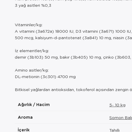
3 yağ asitleri %0,3
Vitaminler/kg:
A vitamini (3a672a) 18000 IU, D3 vitamini (3a671) 1000 IU,
500 mcg, kalsiyum-d-pantotenat (3a841) 10 mg, niasin (3a
İz elementler/kg:
demir (3b103) 50 mg, bakır (3b405) 10 mg, çinko (3b603
Amino asitler/kg:
DL-metionin (3c301) 4700 mg
Bitkisel yağlardan antioksidan, tokoferol açısından zengin 
Ağırlık / Hacim
5- 10 kg
Aroma
Somon Balı
İçerik
Tahıllı