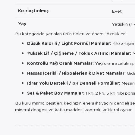
Kısırlaştırılmış
Evet
Yaş
Yetişkin (1 
Bu kategoride yer alan ürün tipleri ve önemli özellikleri:
Düşük Kalorili / Light Formül Mamalar:
Kilo artışı
Yüksek Lif / Çiğneme / Tokluk Artırıcı Mamalar:
M
Kontrollü Yağ Oranlı Mamalar:
Yağ oranı azaltılmış 
Hassas İçerikli / Hipoalerjenik Diyet Mamalar:
Gıda 
İdrar Yolu Destekli / pH Dengeli Formüller:
Mesane 
Set & Paket Boy Mamalar:
1 kg, 2 kg, 5 kg gibi por
Bu kuru mama çeşitleri, kedinizin enerji ihtiyacını dengeli ş
mineral dengesi ve katkı maddesi kontrolü kritik rol oynar.