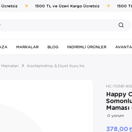
cretsiz
1500 TL ve Üzeri Kargo Ücretsiz
1500 TL v
AZA
MARKALAR
BLOG
İNDIRIMLI ÜRÜNLER
AVANTA
 Mamaları
Kısırlaştırılmış & Diyet Kuru Ke
HC-70581-1
Happy C
Somonlu 
Maması
0
yorum
378,00