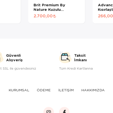
Brit Premium By
Advance
Nature Kuzulu
Kısırlaş
Kedi
Kısırlaştırılmış Kedi
Maması
2.700,00
266,00
Maması 8 Kg
BÖLÜN
Güvenli
Taksit
Alışveriş
İmkanı
t SSL ile güvendesiniz
Tüm Kredi Kartlarına
KURUMSAL
ÖDEME
İLETİŞİM
HAKKIMIZDA