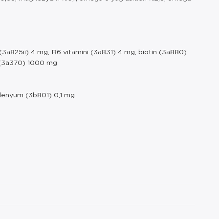
 (3a825ii) 4 mg, B6 vitamini (3a831) 4 mg, biotin (3a880)
n (3a370) 1000 mg
lenyum (3b801) 0,1 mg