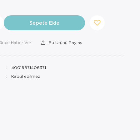
Sepete Ekle
şünce Haber Ver
Bu Ürünü Paylaş
40019671406371