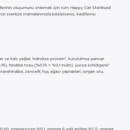
istallerinin oluşumunu önlemek için tüm Happy Cat Sterilised
inizi sterilize mamalarımızla beslerseniz, kadifemsi
ar ve katı yağlar, hidrolize protein*, kurutulmuş pancar
), hindiba tozu (%0,15 = %0,1 inülin), yucca schidigera*
ahindiba, zencefil, huş ağacı yaprakları, ısırgan otu,
%0,65, magnezyum %0,1, omega 6 yağ asitleri %2,5, omega