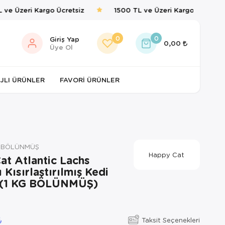
e Üzeri Kargo Ücretsiz
1500 TL ve Üzeri Kargo Ücretsiz
0
0
Giriş Yap
0,00
Üye Ol
JLI ÜRÜNLER
FAVORI ÜRÜNLER
KGBÖLÜNMÜŞ
Happy Cat
at Atlantic Lachs
Kısırlaştırılmış Kedi
 (1 KG BÖLÜNMÜŞ)
Taksit Seçenekleri