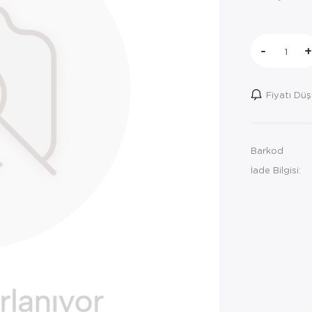
-
+
Fiyatı Dü
Barkod
İade Bilgisi: