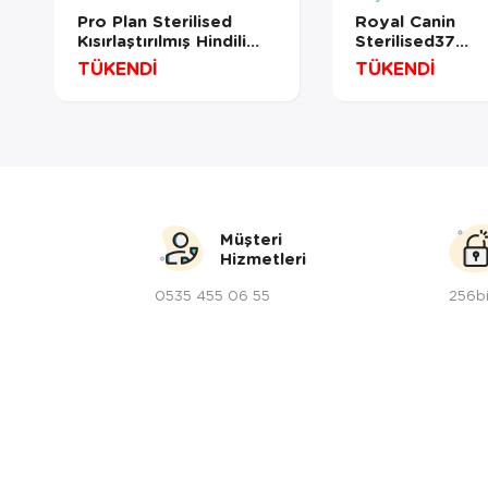
Pro Plan Sterilised
Royal Canin
Kısırlaştırılmış Hindili
Sterilised37
Kedi Maması 3 Kg
Kısırlaştırılmış 
TÜKENDİ
TÜKENDİ
Maması 10Kg
Müşteri
Hizmetleri
0535 455 06 55
256bi