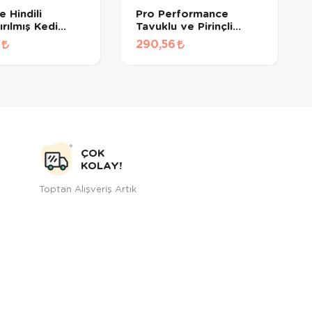
 Hindili
Pro Performance
tırılmış Kedi
Tavuklu ve Pirinçli
 (500 GR
Kısırlaştırılmış Kedi
290,56
MÜŞ)
Maması (1 KG
BÖLÜNMÜŞ)
ÇOK
KOLAY!
Toptan Alışveriş Artık