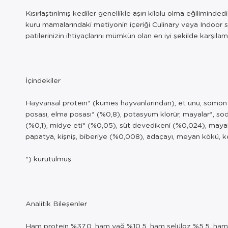
Kısırlaştırılmış kediler genellikle aşırı kilolu olma eğilimin
kuru mamalarındaki metiyonin içeriği Culinary veya Indoor seri
patilerinizin ihtiyaçlarını mümkün olan en iyi şekilde karşılam
İçindekiler
Hayvansal protein* (kümes hayvanlarından), et unu, somon unu 
posası, elma posası* (%0,8), potasyum klorür, mayalar*, so
(%0,1), midye eti* (%0,05), süt devedikeni (%0,024), mayala
papatya, kişniş, biberiye (%0,008), adaçayı, meyan kökü, k
*) kurutulmuş
Analitik Bileşenler
Ham protein %37,0, ham yağ %10,5, ham selüloz %5,5, ham