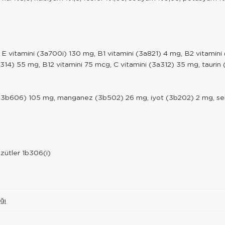
 E vitamini (3a700i) 130 mg, B1 vitamini (3a821) 4 mg, B2 vitamini
314) 55 mg, B12 vitamini 75 mcg, C vitamini (3a312) 35 mg, tauri
, 3b606) 105 mg, manganez (3b502) 26 mg, iyot (3b202) 2 mg, se
özütler 1b306(i)
ğı