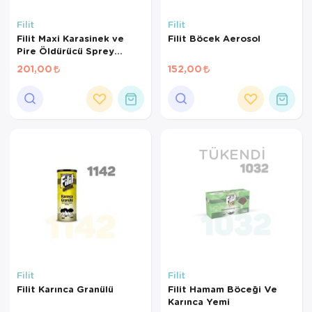
Kedi Yataklar
Köpek Yatakl
Filit
Filit
Filit Maxi Karasinek ve
Filit Böcek Aerosol
Pire Öldürücü Sprey
450Ml
201,00
152,00
TÜKENDI
Filit
Filit
Filit Karınca Granülü
Filit Hamam Böceği Ve
Karınca Yemi