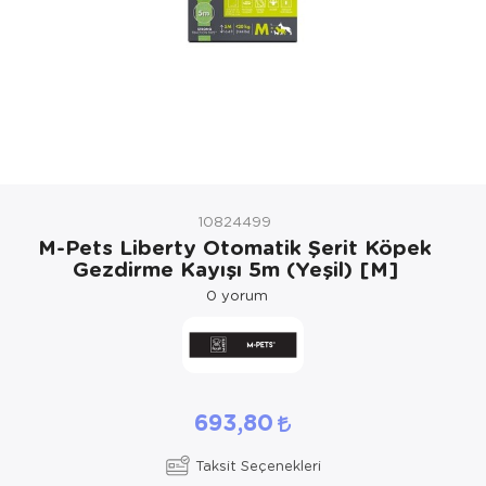
Kedi Yataklar
Köpek Yatakl
10824499
M-Pets Liberty Otomatik Şerit Köpek
Gezdirme Kayışı 5m (Yeşil) [M]
0
yorum
693,80
Taksit Seçenekleri