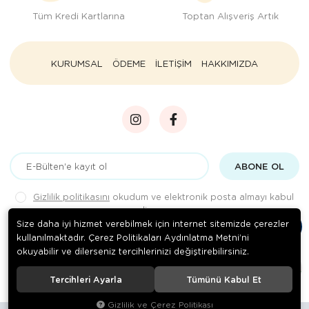
Tüm Kredi Kartlarına
Toptan Alışveriş Artık
KURUMSAL
ÖDEME
İLETİŞİM
HAKKIMIZDA
ABONE OL
Gizlilik politikasını
okudum ve elektronik posta almayı kabul
ediyorum.
Size daha iyi hizmet verebilmek için internet sitemizde çerezler
kullanılmaktadır. Çerez Politikaları Aydınlatma Metni’ni
okuyabilir ve dilerseniz tercihlerinizi değiştirebilirsiniz.
© 2020
Rengarenk Pet Shop
. Tüm hakları saklıdır.
Tercihleri Ayarla
Tümünü Kabul Et
Gizlilik ve Çerez Politikası