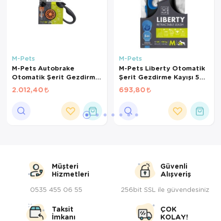
M-Pets
M-Pets
M-Pets Autobrake
M-Pets Liberty Otomatik
Otomatik Şerit Gezdirme
Şerit Gezdirme Kayışı 5m
Kayışı 5m (Turuncu) [M]
(Mavi) [M]
2.012,40
693,80
Müşteri
Güvenli
Hizmetleri
Alışveriş
0535 455 06 55
256bit SSL ile güvendesiniz
Taksit
ÇOK
İmkanı
KOLAY!