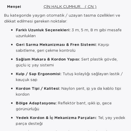
Menşei
ÇİN HALK CUMHUR. ( CN )
Bu kategoride yaygın otomatik / uzayan tasma özellikleri ve
dikkat edilmesi gereken noktalar:
Farklı Uzunluk Seçenekleri:
3 m, 5 m, 8 m gibi mesafe
uzunlukları
Geri Sarma Mekanizması & Fren Sistemi:
Kayışı
sabitleme, geri çekme kontrolü
Sağlam Makara & Kordon Yapısı:
Sert plastik gövde,
güçlü iç yay sistemi
Kulp / Sap Ergonomisi:
Tutuş kolaylığı sağlayan lastik /
kauçuk sap
Kordon Tipi / Kalitesi:
Naylon şerit, ip ya da kablo tipi
kordon
Bölge Adaptasyonu:
Reflektör bant, ışıklı ip, gece
görünürlüğü
Yedek Kordon & İç Mekanizma Parçaları:
Tel, yay yedek
parça desteği