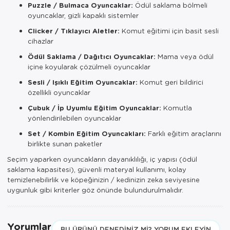
Puzzle / Bulmaca Oyuncaklar:
Ödül saklama bölmeli
oyuncaklar, gizli kapaklı sistemler
Clicker / Tıklayıcı Aletler:
Komut eğitimi için basit sesli
cihazlar
Ödül Saklama / Dağıtıcı Oyuncaklar:
Mama veya ödül
içine koyularak çözülmeli oyuncaklar
Sesli / Işıklı Eğitim Oyuncaklar:
Komut geri bildirici
özellikli oyuncaklar
Çubuk / İp Uyumlu Eğitim Oyuncaklar:
Komutla
yönlendirilebilen oyuncaklar
Set / Kombin Eğitim Oyuncakları:
Farklı eğitim araçlarını
birlikte sunan paketler
Seçim yaparken oyuncakların dayanıklılığı, iç yapısı (ödül
saklama kapasitesi), güvenli materyal kullanımı, kolay
temizlenebilirlik ve köpeğinizin / kedinizin zeka seviyesine
uygunluk gibi kriterler göz önünde bulundurulmalıdır.
Yorumlar
BU ÜRÜNÜ DENEDINIZ MI? YORUM EKLEYIN