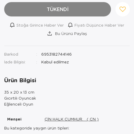
TÜKENDİ
Stoğa Girince Haber Ver
Fiyatı Düşünce Haber Ver
Bu Ürünü Paylaş
Barkod
6953182744146
İade Bilgisi:
Ürün Bilgisi
35 x 20 x 13 cm
Gıcırtılı Oyuncak
Eğlenceli Oyun
Menşei
ÇİN HALK CUMHUR. ( CN )
Bu kategoride yaygın ürün tipleri: