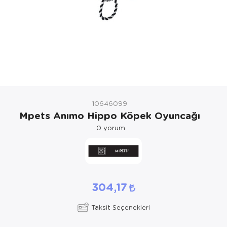
Kedi Yataklar
Köpek Yatakl
10646099
Mpets Anımo Hippo Köpek Oyuncağı
0
yorum
304,17
Taksit Seçenekleri